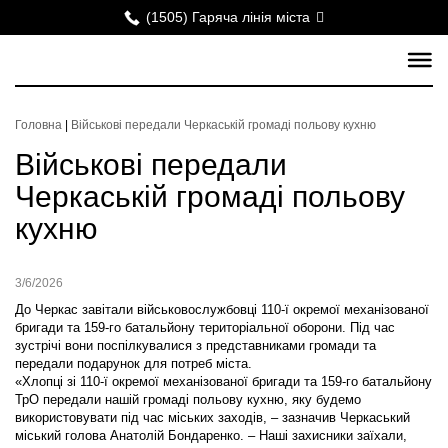
(1505) Гаряча лінія міста
Головна
|
Військові передали Черкаській громаді польову кухню
Військові передали
Черкаській громаді польову
кухню
3/6/2026
До Черкас завітали військовослужбовці 110-ї окремої механізованої
бригади та 159-го батальйону територіальної оборони. Під час
зустрічі вони поспілкувалися з представниками громади та
передали подарунок для потреб міста.
«Хлопці зі 110-ї окремої механізованої бригади та 159-го батальйону
ТрО передали нашій громаді польову кухню, яку будемо
використовувати під час міських заходів, – зазначив Черкаський
міський голова Анатолій Бондаренко. – Наші захисники заїхали,