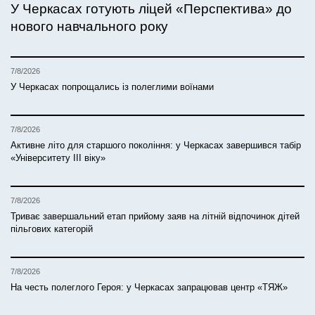
У Черкасах готують ліцей «Перспектива» до
нового навчального року
7/8/2026
У Черкасах попрощались із полеглими воїнами
7/8/2026
Активне літо для старшого покоління: у Черкасах завершився табір
«Університету ІІІ віку»
7/8/2026
Триває завершальний етап прийому заяв на літній відпочинок дітей
пільгових категорій
7/8/2026
На честь полеглого Героя: у Черкасах запрацював центр «ТЯЖ»