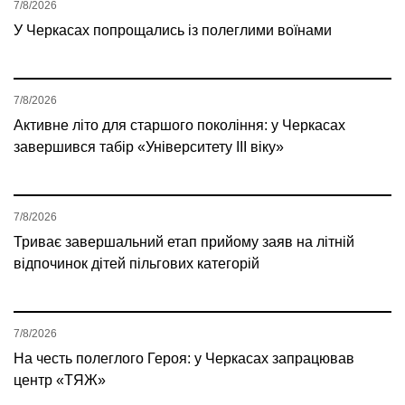
7/8/2026
У Черкасах попрощались із полеглими воїнами
7/8/2026
Активне літо для старшого покоління: у Черкасах
завершився табір «Університету ІІІ віку»
7/8/2026
Триває завершальний етап прийому заяв на літній
відпочинок дітей пільгових категорій
7/8/2026
На честь полеглого Героя: у Черкасах запрацював
центр «ТЯЖ»