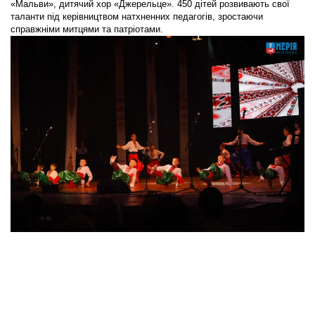
«Мальви», дитячий хор «Джерельце». 450 дітей розвивають свої
таланти під керівництвом натхненних педагогів, зростаючи
справжніми митцями та патріотами.