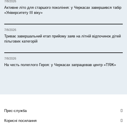
7/8/2026
Активне літо для старшого покоління: у Черкасах завершився табір
«Університету ІІІ віку»
7/8/2026
Триває завершальний етап прийому заяв на літній відпочинок дітей
пільгових категорій
7/8/2026
На честь полеглого Героя: у Черкасах запрацював центр «ТЯЖ»
Прес-служба
Корисні посилання