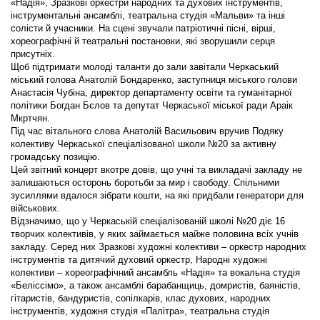
«Надія», Зразкові оркестри народних та духових інструментів,
інструментальні ансамблі, театральна студія «Мальви» та інші
солісти й учасники. На сцені звучали патріотичні пісні, вірші,
хореографічні й театральні постановки, які зворушили серця
присутніх.
Щоб підтримати молоді таланти до зали завітали Черкаський
міський голова
Анатолій Бондаренко
, заступниця міського голови
Анастасія Чубіна
, директор департаменту освіти та гуманітарної
політики
Богдан Бєлов
та депутат Черкаської міської ради Араік
Мкртчян.
Під час вітального слова Анатолій Васильович вручив Подяку
колективу Черкаської спеціалізованої школи №20 за активну
громадську позицію.
Цей звітний концерт вкотре довів, що учні та викладачі закладу не
залишаються осторонь боротьби за мир і свободу. Спільними
зусиллями вдалося зібрати кошти, на які придбали генератори для
військових.
Відзначимо, що у Черкаській спеціалізованій школі №20 діє 16
творчих колективів, у яких займається майже половина всіх учнів
закладу. Серед них Зразкові художні колективи – оркестр народних
інструментів та дитячий духовий оркестр, Народні художні
колективи – хореографічний ансамбль «Надія» та вокальна студія
«Беліссімо», а також ансамблі барабанщиць, домристів, баяністів,
гітаристів, бандуристів, сопілкарів, клас духових, народних
інструментів, художня студія «Палітра», театральна студія