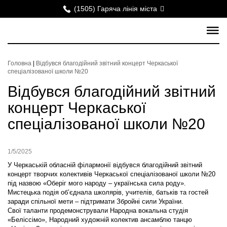
(1505) Гаряча лінія міста
Головна
|
Відбувся благодійний звітний концерт Черкаської
спеціалізованої школи №20
Відбувся благодійний звітний
концерт Черкаської
спеціалізованої школи №20
1/5/2025
У Черкаській обласній філармонії відбувся благодійний звітний
концерт творчих колективів Черкаської спеціалізованої школи №20
під назвою «Оберіг мого народу – українська сила роду».
Мистецька подія об’єднала школярів, учителів, батьків та гостей
заради спільної мети – підтримати Збройні сили України.
Свої таланти продемонстрували Народна вокальна студія
«Беліссімо», Народний художній колектив ансамблю танцю