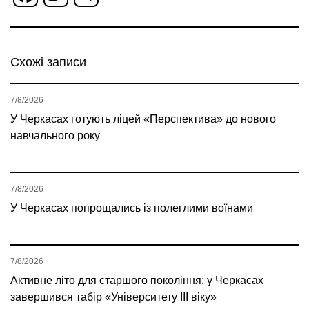
Схожі записи
7/8/2026
У Черкасах готують ліцей «Перспектива» до нового
навчального року
7/8/2026
У Черкасах попрощались із полеглими воїнами
7/8/2026
Активне літо для старшого покоління: у Черкасах
завершився табір «Університету ІІІ віку»