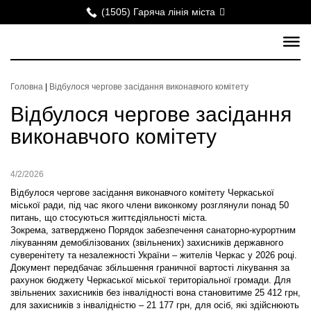
(1505) Гаряча лінія міста
Головна
|
Відбулося чергове засідання виконавчого комітету
Відбулося чергове засідання
виконавчого комітету
4/2/2026
Відбулося чергове засідання виконавчого комітету Черкаської
міської ради, під час якого члени виконкому розглянули понад 50
питань, що стосуються життєдіяльності міста.
Зокрема, затверджено Порядок забезпечення санаторно-курортним
лікуванням демобілізованих (звільнених) захисників державного
суверенітету та незалежності України – жителів Черкас у 2026 році.
Документ передбачає збільшення граничної вартості лікування за
рахунок бюджету Черкаської міської територіальної громади. Для
звільнених захисників без інвалідності вона становитиме 25 412 грн,
для захисників з інвалідністю – 21 177 грн, для осіб, які здійснюють