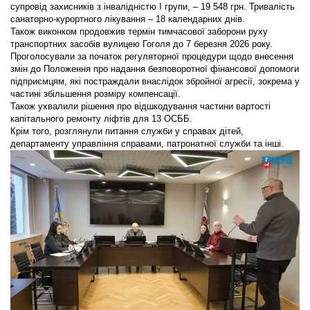
супровід захисників з інвалідністю I групи, – 19 548 грн. Тривалість
санаторно-курортного лікування – 18 календарних днів.
Також виконком продовжив термін тимчасової заборони руху
транспортних засобів вулицею Гоголя до 7 березня 2026 року.
Проголосували за початок регуляторної процедури щодо внесення
змін до Положення про надання безповоротної фінансової допомоги
підприємцям, які постраждали внаслідок збройної агресії, зокрема у
частині збільшення розміру компенсації.
Також ухвалили рішення про відшкодування частини вартості
капітального ремонту ліфтів для 13 ОСББ.
Крім того, розглянули питання служби у справах дітей,
департаменту управління справами, патронатної служби та інші.