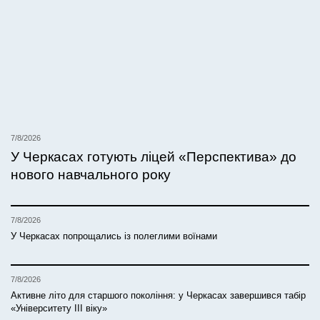
7/8/2026
У Черкасах готують ліцей «Перспектива» до
нового навчального року
7/8/2026
У Черкасах попрощались із полеглими воїнами
7/8/2026
Активне літо для старшого покоління: у Черкасах завершився табір
«Університету ІІІ віку»