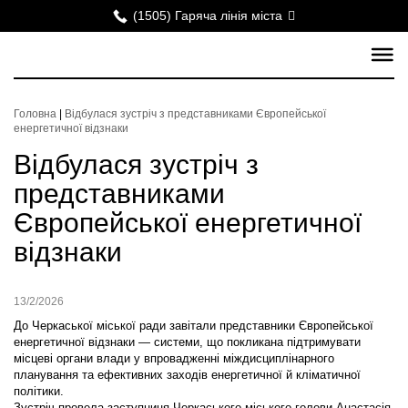
(1505) Гаряча лінія міста
Головна
|
Відбулася зустріч з представниками Європейської
енергетичної відзнаки
Відбулася зустріч з
представниками
Європейської енергетичної
відзнаки
13/2/2026
До Черкаської міської ради завітали представники Європейської
енергетичної відзнаки — системи, що покликана підтримувати
місцеві органи влади у впровадженні міждисциплінарного
планування та ефективних заходів енергетичної й кліматичної
політики.
Зустріч провела заступниця Черкаського міського голови Анастасія