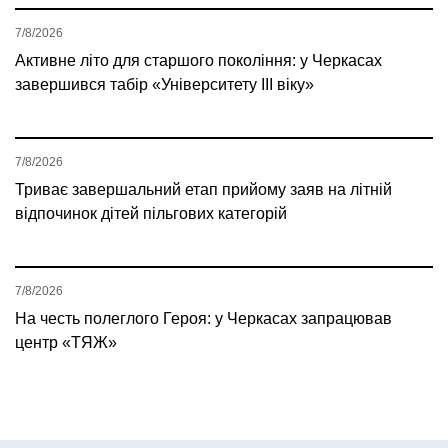
7/8/2026
Активне літо для старшого покоління: у Черкасах
завершився табір «Університету ІІІ віку»
7/8/2026
Триває завершальний етап прийому заяв на літній
відпочинок дітей пільгових категорій
7/8/2026
На честь полеглого Героя: у Черкасах запрацював
центр «ТЯЖ»