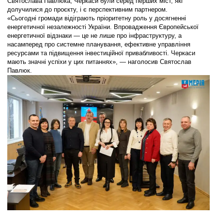
Святослава Павлюка, Черкаси були серед перших міст, які
долучилися до проєкту, і є перспективним партнером.
«Сьогодні громади відіграють пріоритетну роль у досягненні
енергетичної незалежності України. Впровадження Європейської
енергетичної відзнаки — це не лише про інфраструктуру, а
насамперед про системне планування, ефективне управління
ресурсами та підвищення інвестиційної привабливості. Черкаси
мають значні успіхи у цих питаннях», — наголосив Святослав
Павлюк.