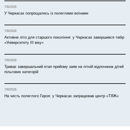
7/8/2026
У Черкасах попрощались із полеглими воїнами
7/8/2026
Активне літо для старшого покоління: у Черкасах завершився табір
«Університету ІІІ віку»
7/8/2026
Триває завершальний етап прийому заяв на літній відпочинок дітей
пільгових категорій
7/8/2026
На честь полеглого Героя: у Черкасах запрацював центр «ТЯЖ»