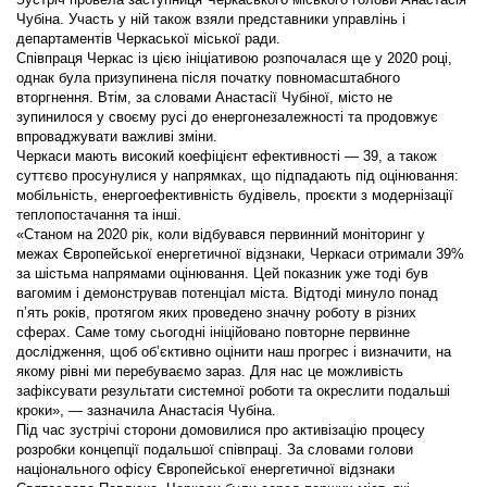
Чубіна. Участь у ній також взяли представники управлінь і
департаментів Черкаської міської ради.
Співпраця Черкас із цією ініціативою розпочалася ще у 2020 році,
однак була призупинена після початку повномасштабного
вторгнення. Втім, за словами Анастасії Чубіної, місто не
зупинилося у своєму русі до енергонезалежності та продовжує
впроваджувати важливі зміни.
Черкаси мають високий коефіцієнт ефективності — 39, а також
суттєво просунулися у напрямках, що підпадають під оцінювання:
мобільність, енергоефективність будівель, проєкти з модернізації
теплопостачання та інші.
«Станом на 2020 рік, коли відбувався первинний моніторинг у
межах Європейської енергетичної відзнаки, Черкаси отримали 39%
за шістьма напрямами оцінювання. Цей показник уже тоді був
вагомим і демонстрував потенціал міста. Відтоді минуло понад
п’ять років, протягом яких проведено значну роботу в різних
сферах. Саме тому сьогодні ініційовано повторне первинне
дослідження, щоб об’єктивно оцінити наш прогрес і визначити, на
якому рівні ми перебуваємо зараз. Для нас це можливість
зафіксувати результати системної роботи та окреслити подальші
кроки», — зазначила Анастасія Чубіна.
Під час зустрічі сторони домовилися про активізацію процесу
розробки концепції подальшої співпраці. За словами голови
національного офісу Європейської енергетичної відзнаки