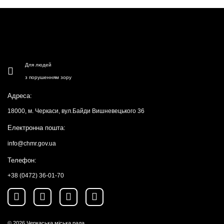
Для людей
з порушенням зору
Адреса:
18000, м. Черкаси, вул.Байди Вишневецького 36
Електронна пошта:
info@chmr.gov.ua
Телефон:
+38 (0472) 36-01-70
© 2026
Черкаська міська рада