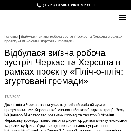
(1505) Гаряча лінія міста
Головна
|
Відбулася виїзна робоча зустріч Черкас та Херсона в рамках
проєкту «Пліч-о-пліч: згуртовані громади»
Відбулася виїзна робоча
зустріч Черкас та Херсона в
рамках проєкту «Пліч-о-пліч:
згуртовані громади»
17/2/2025
Делегація з Черкас взяла участь у виїзній робочій зустрічі з
представниками Херсонської міської військової адміністрації. Захід
ініціювало Міністерство розвитку громад та територій України.
Черкаську громаду представляли директор департаменту економіки
та розвитку Ірина Удод, заступник начальника управління
інформаційної політики Олексій Дубовий та начальник управління