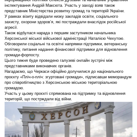
інспектування Андрій Максюта. Участь у заході взяв також
представник Міністерства розвитку громад та територій України.
У рамках візиту відвідали низку закладів освіти, соціального
захисту, охорони здоров’я, які постраждали внаслідок російської
агресії.
Також відбулася нарада з першим заступником начальника
Херсонської міської військової адміністрації Наталією Чехутою.
Обговорили соціальні та освітні напрямки підтримки, ветеранську
політику, питання надання фінансової підтримки для відновлення
громади-форпосту.
Цього тижня буде проведено галузеві онлайн зустрічі між
представниками виконавчих органів.
Нагадаємо, що Черкаси офіційно долучилися до національного
проєкту «Пліч-о-пліч: згуртовані громади», підписавши меморандум
про співробітництво з Херсонською міською територіальною
громадою.
Участь у цьому проєкті спрямована на підтримку та відновлення
територій, що пострждали від війни.