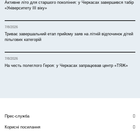
Активне літо для старшого покоління: у Черкасах завершився табір
«Університету ІІІ віку»
7/8/2026
Триває завершальний етап прийому заяв на літній відпочинок дітей
пільгових категорій
7/8/2026
На честь полеглого Героя: у Черкасах запрацював центр «ТЯЖ»
Прес-служба
Корисні посилання