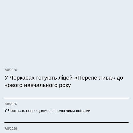
7/8/2026
У Черкасах готують ліцей «Перспектива» до
нового навчального року
7/8/2026
У Черкасах попрощались із полеглими воїнами
7/8/2026