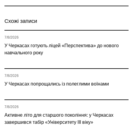
Схожі записи
7/8/2026
У Черкасах готують ліцей «Перспектива» до нового
навчального року
7/8/2026
У Черкасах попрощались із полеглими воїнами
7/8/2026
Активне літо для старшого покоління: у Черкасах
завершився табір «Університету ІІІ віку»