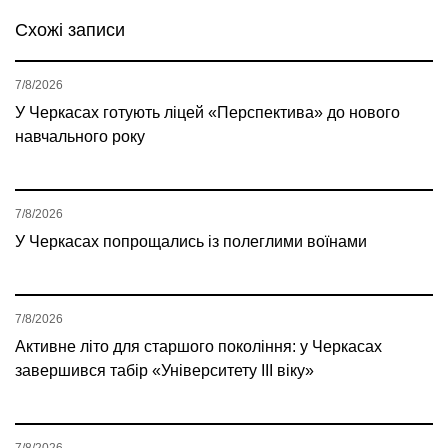
Схожі записи
7/8/2026
У Черкасах готують ліцей «Перспектива» до нового
навчального року
7/8/2026
У Черкасах попрощались із полеглими воїнами
7/8/2026
Активне літо для старшого покоління: у Черкасах
завершився табір «Університету ІІІ віку»
7/8/2026