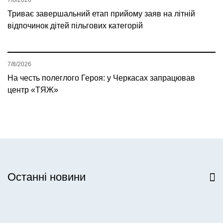
Триває завершальний етап прийому заяв на літній
відпочинок дітей пільгових категорій
7/8/2026
На честь полеглого Героя: у Черкасах запрацював
центр «ТЯЖ»
Останні новини
Всі новини