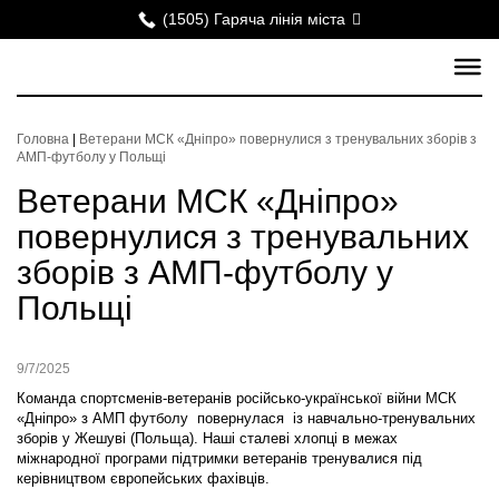
(1505) Гаряча лінія міста
Головна
|
Ветерани МСК «Дніпро» повернулися з тренувальних зборів з
АМП-футболу у Польщі
Ветерани МСК «Дніпро»
повернулися з тренувальних
зборів з АМП-футболу у
Польщі
9/7/2025
Команда спортсменів-ветеранів російсько-української війни МСК
«Дніпро» з АМП футболу повернулася із навчально-тренувальних
зборів у Жешуві (Польща). Наші сталеві хлопці в межах
міжнародної програми підтримки ветеранів тренувалися під
керівництвом європейських фахівців.