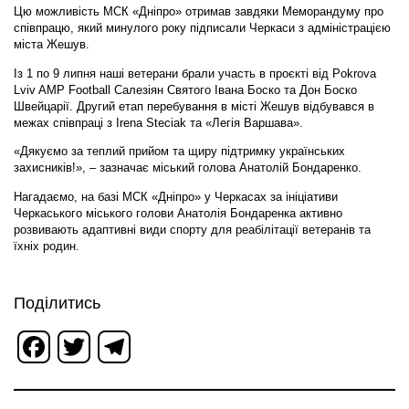
Цю можливість МСК «Дніпро» отримав завдяки Меморандуму про
співпрацю, який минулого року підписали Черкаси з адміністрацією
міста Жешув.
Із 1 по 9 липня наші ветерани брали участь в проєкті від Pokrova
Lviv AMP Football Салезіян Святого Івана Боско та Дон Боско
Швейцарії. Другий етап перебування в місті Жешув відбувався в
межах співпраці з Irena Steciak та «Ле‌гія Варша‌ва».
«Дякуємо за теплий прийом та щиру підтримку українських
захисників!», – зазначає міський голова Анатолій Бондаренко.
Нагадаємо, на базі МСК «Дніпро» у Черкасах за ініціативи
Черкаського міського голови Анатолія Бондаренка активно
розвивають адаптивні види спорту для реабілітації ветеранів та
їхніх родин.
Поділитись
Facebook
Twitter
Telegram