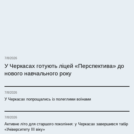
7/8/2026
У Черкасах готують ліцей «Перспектива» до
нового навчального року
7/8/2026
У Черкасах попрощались із полеглими воїнами
7/8/2026
Активне літо для старшого покоління: у Черкасах завершився табір
«Університету ІІІ віку»