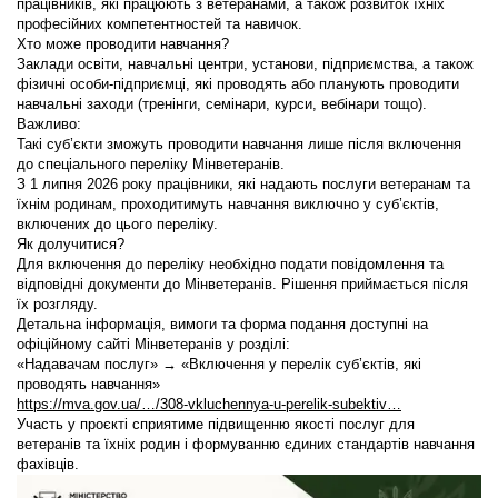
працівників, які працюють з ветеранами, а також розвиток їхніх
професійних компетентностей та навичок.
Хто може проводити навчання?
Заклади освіти, навчальні центри, установи, підприємства, а також
фізичні особи-підприємці, які проводять або планують проводити
навчальні заходи (тренінги, семінари, курси, вебінари тощо).
Важливо:
Такі суб’єкти зможуть проводити навчання лише після включення
до спеціального переліку Мінветеранів.
З 1 липня 2026 року працівники, які надають послуги ветеранам та
їхнім родинам, проходитимуть навчання виключно у суб’єктів,
включених до цього переліку.
Як долучитися?
Для включення до переліку необхідно подати повідомлення та
відповідні документи до Мінветеранів. Рішення приймається після
їх розгляду.
Детальна інформація, вимоги та форма подання доступні на
офіційному сайті Мінветеранів у розділі:
«Надавачам послуг» → «Включення у перелік суб’єктів, які
проводять навчання»
https://mva.gov.ua/…/308-vkluchennya-u-perelik-subektiv…
Участь у проєкті сприятиме підвищенню якості послуг для
ветеранів та їхніх родин і формуванню єдиних стандартів навчання
фахівців.