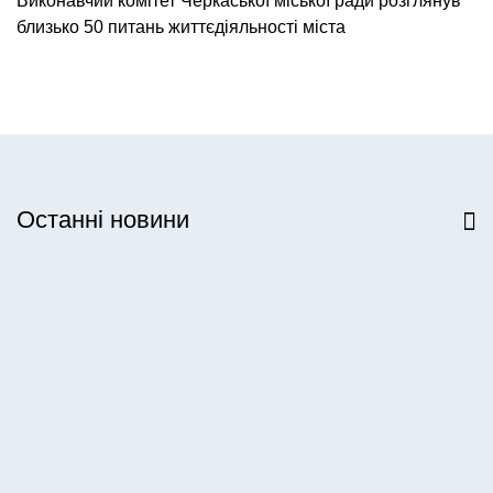
Виконавчий комітет Черкаської міської ради розглянув
близько 50 питань життєдіяльності міста
Останні новини
Всі новини