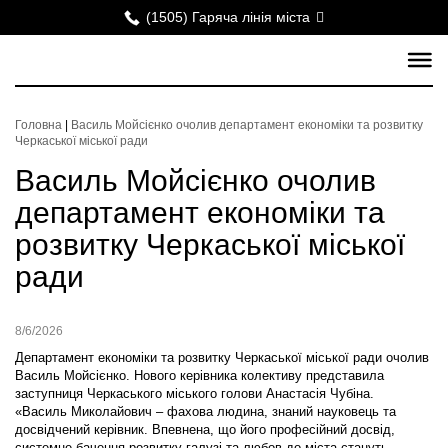
(1505) Гаряча лінія міста
Головна
|
Василь Мойсієнко очолив департамент економіки та розвитку
Черкаської міської ради
Василь Мойсієнко очолив
департамент економіки та
розвитку Черкаської міської
ради
8/6/2026
Департамент економіки та розвитку Черкаської міської ради очолив
Василь Мойсієнко. Нового керівника колективу представила
заступниця Черкаського міського голови Анастасія Чубіна.
«Василь Миколайович – фахова людина, знаний науковець та
досвідчений керівник. Впевнена, що його професійний досвід,
системне бачення розвитку галузі та любов до міста стануть