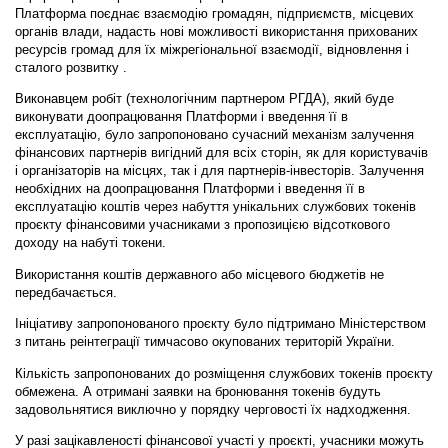
Платформа поєднає взаємодію громадян, підприємств, місцевих
органів влади, надасть нові можливості використання прихованих
ресурсів громад для їх міжрегіональної взаємодії, відновлення і
сталого розвитку .
Виконавцем робіт (технологічним партнером РГДА), який буде
виконувати доопрацювання Платформи і введення її в
експлуатацію, було запропоновано сучасний механізм залучення
фінансових партнерів вигідний для всіх сторін, як для користувачів
і організаторів на місцях, так і для партнерів-інвесторів. Залучення
необхідних на доопрацювання Платформи і введення її в
експлуатацію коштів через набуття унікальних службових токенів
проєкту фінансовими учасниками з пропозицією відсоткового
доходу на набуті токени.
Використання коштів державного або місцевого бюджетів не
передбачається.
Ініціативу запропонованого проєкту було підтримано Міністерством
з питань реінтеграції тимчасово окупованих територій України.
Кількість запропонованих до розміщення службових токенів проєкту
обмежена. А отримані заявки на бронювання токенів будуть
задовольнятися виключно у порядку черговості їх надходження.
У разі зацікавленості фінансової участі у проєкті, учасники можуть