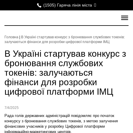
(1505) Гаряча лінія міста
Головна
|
В Україні стартував конкурс з бронювання службових токенів:
залучаються фінанси для розробки цифрової платформи ІМЦ
В Україні стартував конкурс з
бронювання службових
токенів: залучаються
фінанси для розробки
цифрової платформи ІМЦ
7/4/2025
Рада голів державних адміністрацій повідомляє про початок
конкурсу з бронювання службових токенів, з метою залучення
фінансових учасників у розробку Цифрової платформи
інформаційно-маркетингових центрів.