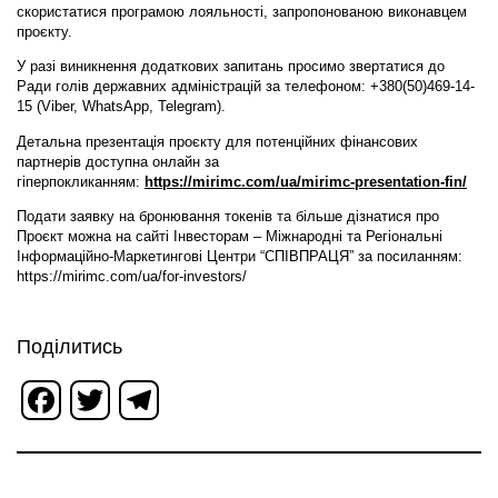
скористатися програмою лояльності, запропонованою виконавцем
проєкту.
У разі виникнення додаткових запитань просимо звертатися до
Ради голів державних адміністрацій за телефоном: +380(50)469-14-
15 (Viber, WhatsApp, Telegram).
Детальна презентація проєкту для потенційних фінансових
партнерів доступна онлайн за
гіперпокликанням:
https://mirimc.com/ua/mirimc-presentation-fin/
Подати заявку на бронювання токенів та більше дізнатися про
Проєкт можна на сайті Інвесторам – Міжнародні та Регіональні
Інформаційно-Маркетингові Центри “СПІВПРАЦЯ” за посиланням:
https://mirimc.com/ua/for-investors/
Поділитись
Facebook
Twitter
Telegram