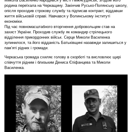
Микола Василенко народився у місті Нижнєудінськ, згодом його
родина переїхала на Черкащину. Закінчив Русько-Полянську школу,
опісля проходив строкову службу та підписав контракт, віддавши
життя військовій справі. Навчався у Волинському інституті
економіки.
Під час повномасштабного вторгнення добровольцем став на
захист України. Проходив службу як командир стрілецького
відділення прикордонних військ. Серце Миколи Василенка
зупинилося, та його відданість Батьківщині назавжди залишиться у
пам’яті рідних і громади.
Черкаська громада схиляє голову в скорботі та висловлює щирі
співчуття рідним і близьким Дениса Єпіфанцева та Миколи
Василенка.