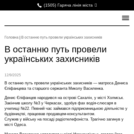
(1505) Гаряча лінія міста
Головна
|
В останню путь провели українських захисників
В останню путь провели
українських захисників
12/9/2025
В останню путь провели українських захисників — матроса Дениса
Єпіфанцева та старшого сержанта Миколу Василенка.
Денис Єпіфанцев народився на острові Сахалін, у місті Холмськ.
Закінчив школу №3 у Черкасах, здобув фах водія-слюсаря в
училищі №22. Певний час займався підприємницькою діяльністю у
будівництві, працював продавцем-консультантом.
Служив у війську на посаді радіотелефоніста. Трагічно загинув у
місті Одеса.