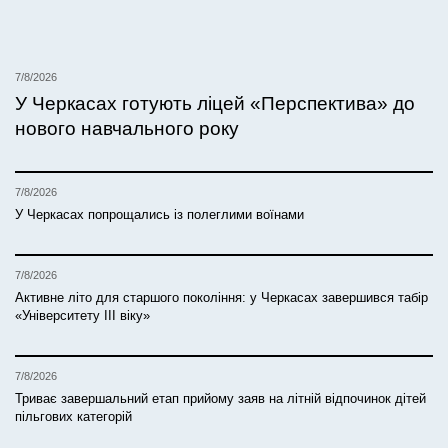
7/8/2026
У Черкасах готують ліцей «Перспектива» до
нового навчального року
7/8/2026
У Черкасах попрощались із полеглими воїнами
7/8/2026
Активне літо для старшого покоління: у Черкасах завершився табір
«Університету ІІІ віку»
7/8/2026
Триває завершальний етап прийому заяв на літній відпочинок дітей
пільгових категорій