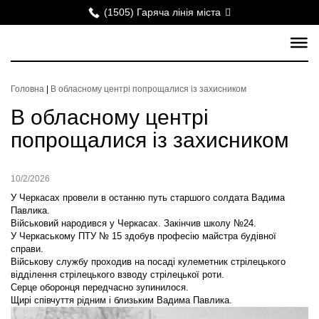
(1505) Гаряча лінія міста
Головна
|
В обласному центрі попрощалися із захисником
В обласному центрі
попрощалися із захисником
10/2/2026
У Черкасах провели в останню путь старшого солдата Вадима
Павлика.
Військовий народився у Черкасах. Закінчив школу №24.
У Черкаському ПТУ № 15 здобув професію майстра будівної
справи.
Військову службу проходив на посаді кулеметник стрілецького
відділення стрілецького взводу стрілецької роти.
Серце оборонця передчасно зупинилося.
Щирі співчуття рідним і близьким Вадима Павлика.