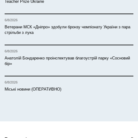
Teacher Prize Ukraine
6/8/2026
Ветерани МСК «Дніпро» здобули бронзу чемпіонату України з пара
стрільби з лука
6/8/2026
Анатолій Бондаренко проінспектував благоустрій парку «Сосновий
бір»
6/8/2026
Міські новини (ОПЕРАТИВНО)