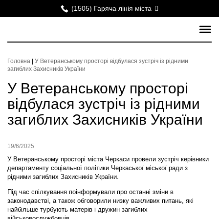
(1505) Гаряча лінія міста
Головна
|
У Ветеранському просторі відбулася зустріч із рідними
загиблих Захисників України
У Ветеранському просторі
відбулася зустріч із рідними
загиблих Захисників України
19/6/2025
У Ветеранському просторі міста Черкаси провели зустріч керівники
департаменту соціальної політики Черкаської міської ради з
рідними загиблих Захисників України.
Під час спілкування поінформували про останні зміни в
законодавстві, а також обговорили низку важливих питань, які
найбільше турбують матерів і дружин загиблих
військовослужбовців.