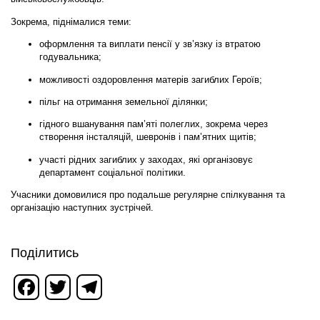
Зокрема, піднімалися теми:
оформлення та виплати пенсії у зв’язку із втратою
годувальника;
можливості оздоровлення матерів загиблих Героїв;
пільг на отримання земельної ділянки;
гідного вшанування пам’яті полеглих, зокрема через
створення інсталяцій, шевронів і пам’ятних щитів;
участі рідних загиблих у заходах, які організовує
департамент соціальної політики.
Учасники домовилися про подальше регулярне спілкування та
організацію наступних зустрічей.
Поділитись
Facebook
Twitter
Telegram