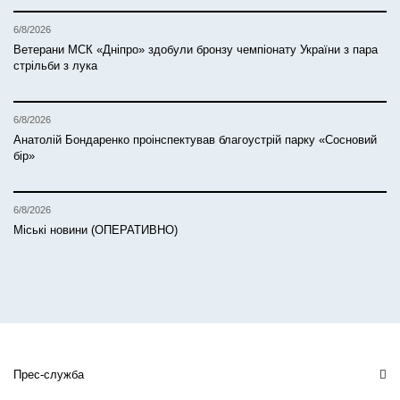
6/8/2026
Ветерани МСК «Дніпро» здобули бронзу чемпіонату України з пара
стрільби з лука
6/8/2026
Анатолій Бондаренко проінспектував благоустрій парку «Сосновий
бір»
6/8/2026
Міські новини (ОПЕРАТИВНО)
Прес-служба