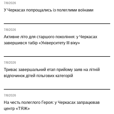
7/8/2026
У Черкасах попрощались із полеглими воїнами
7/8/2026
Активне літо для старшого покоління: у Черкасах
завершився табір «Університету ІІІ віку»
7/8/2026
Триває завершальний етап прийому заяв на літній
відпочинок дітей пільгових категорій
7/8/2026
На честь полеглого Героя: у Черкасах запрацював
центр «ТЯЖ»