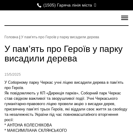
(1505) Гаряча лінія міста
Головна
|
У пам’ять про Героїв у парку висадили дерева
У пам’ять про Героїв у парку
висадили дерева
15/5/2025
У Соборному парку Черкас учні ліцею висадили дерева в пам’ять
про Героїв.
Як повідомляють у КП «Дирекція парків», Соборний парк Черкас
став свідком важливої та зворушливої події. Учні Черкаського
гуманітарно-правового ліцею провели акцію з висадки дерев,
присвячену пам’яті трьох Героїв, які віддали своє життя за свободу
та незалежність України під час повномасштабного вторгнення
росії:
* АНТОНА КОЛЕСНІКОВА
* МАКСИМІЛІАНА СКЛЯНСЬКОГО