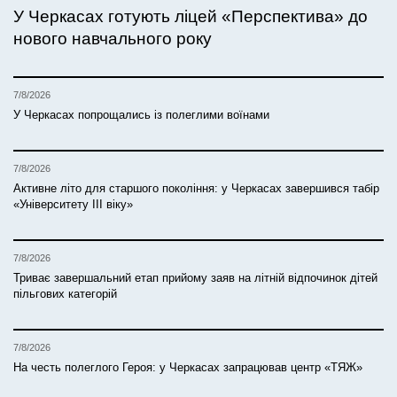
У Черкасах готують ліцей «Перспектива» до
нового навчального року
7/8/2026
У Черкасах попрощались із полеглими воїнами
7/8/2026
Активне літо для старшого покоління: у Черкасах завершився табір
«Університету ІІІ віку»
7/8/2026
Триває завершальний етап прийому заяв на літній відпочинок дітей
пільгових категорій
7/8/2026
На честь полеглого Героя: у Черкасах запрацював центр «ТЯЖ»