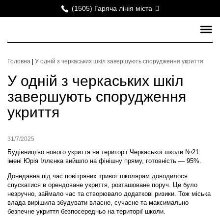
(1505) Гаряча лінія міста
Головна
|
У одній з черкаських шкіл завершують спорудження укриття
У одній з черкаських шкіл
завершують спорудження
укриття
31/7/2025
Будівництво нового укриття на території Черкаської школи №21
імені Юрія Іллєнка вийшло на фінішну пряму, готовність — 95%.
Донедавна під час повітряних тривог школярам доводилося
спускатися в орендоване укриття, розташоване поруч. Це було
незручно, займало час та створювало додаткові ризики. Тож міська
влада вирішила збудувати власне, сучасне та максимально
безпечне укриття безпосередньо на території школи.