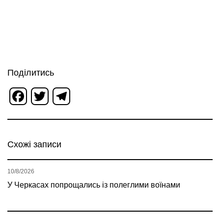
Поділитись
Facebook
Twitter
Telegram
Схожі записи
10/8/2026
У Черкасах попрощались із полеглими воїнами