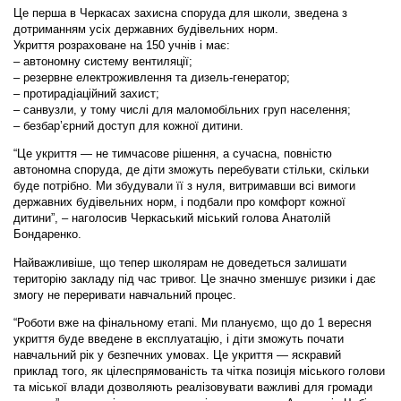
Це перша в Черкасах захисна споруда для школи, зведена з
дотриманням усіх державних будівельних норм.
Укриття розраховане на 150 учнів і має:
– автономну систему вентиляції;
– резервне електроживлення та дизель-генератор;
– протирадіаційний захист;
– санвузли, у тому числі для маломобільних груп населення;
– безбар’єрний доступ для кожної дитини.
“Це укриття — не тимчасове рішення, а сучасна, повністю
автономна споруда, де діти зможуть перебувати стільки, скільки
буде потрібно. Ми збудували її з нуля, витримавши всі вимоги
державних будівельних норм, і подбали про комфорт кожної
дитини”, – наголосив Черкаський міський голова Анатолій
Бондаренко.
Найважливіше, що тепер школярам не доведеться залишати
територію закладу під час тривог. Це значно зменшує ризики і дає
змогу не переривати навчальний процес.
“Роботи вже на фінальному етапі. Ми плануємо, що до 1 вересня
укриття буде введене в експлуатацію, і діти зможуть почати
навчальний рік у безпечних умовах. Це укриття — яскравий
приклад того, як цілеспрямованість та чітка позиція міського голови
та міської влади дозволяють реалізовувати важливі для громади