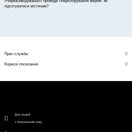
«Черкасиводоканал» проведе гіперхлорування мереж: як
підготуватися містянам?
Прес-служба
Корисні посилання
Для людей
з порушенням зору