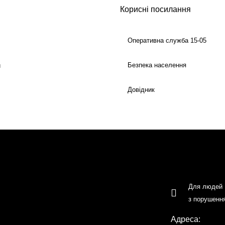
Корисні посилання
Оперативна служба 15-05
Безпека населення
й
Довідник
Для людей
з порушенн
Адреса: