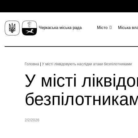
Черкаська міська рада
Місто
Міська вл
Головна
|
У місті ліквідовують наслідки атаки безпілотниками
У місті ліквід
безпілотника
2/2/2026