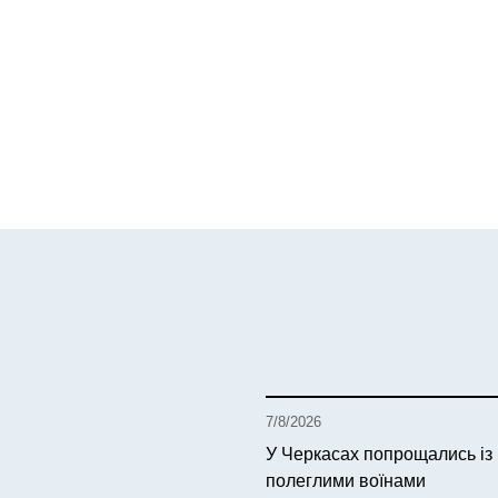
7/8/2026
У Черкасах попрощались із
полеглими воїнами