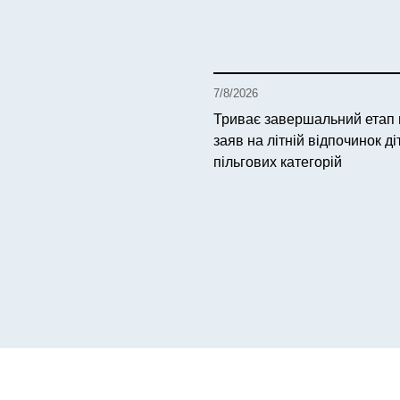
7/8/2026
Триває завершальний етап
заяв на літній відпочинок ді
пільгових категорій