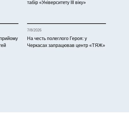
табір «Університету ІІІ віку»
7/8/2026
 прийому
На честь полеглого Героя: у
тей
Черкасах запрацював центр «ТЯЖ»