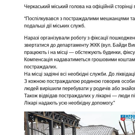
Черкаський міський голова на офіційній сторінці
“Поспілкувався з постраждалими мешканцями та 
подальші дії міських служб.
Наразі організували роботу з фіксації пошкоджен
звертатися до департаменту ЖКК (вул. Байди Вишне
працюють і на місці — обстежують будинки, фікс
Компенсація надаватиметься грошовими коштами
постраждалих.
На місці задіяні всі необхідні служби. До ліквідац
З кожною постраждалою родиною говорив особист
людей вирішили перебувати у родичів або знайо
Також відвідав постраждалих у лікарні — люди п
Лікарі надають усю необхідну допомогу.”