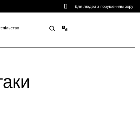
Для людей з порушенням зору
успільство
таки