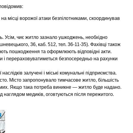
 повідомив:
на місці ворожої атаки безпілотниками, скоординував
ь. Усім, чиє житло зазнало ушкоджень, необхідно
вецького, 36, каб. 512, тел. 36-11-35). Фахівці також
ують пошкодження та оформлюють відповідні акти.
 і перераховуватиметься безпосередньо на рахунки
ії наслідків залучені і міські комунальні підприємства.
о. Місто запропонувало тимчасове житло, більшість
мих. Якщо така потреба виникне — житло буде надано.
ід наглядом медиків, оговтуються після пережитого.