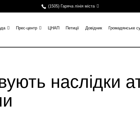
(1505) Гаряча лінія міста
ада
Прес-центр
ЦНАП
Петиції
Довідник
Громадянське с
овують наслідки а
ми