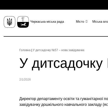
Черкаська міська рада
Місто
Міська вл
Головна
|
У дитсадочку №57 – нова завідувачка
У дитсадочку 
2/1/2026
Директор департаменту освіти та гуманітарної п
завідувачку дошкільного навчального закладу (