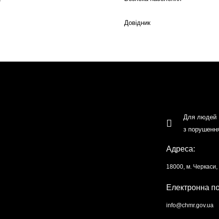
Довідник
Для людей
з порушенн
Адреса:
18000, м. Черкаси
Електронна п
info@chmr.gov.ua