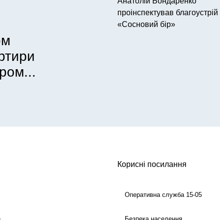
Анатолій Бондаренко
проінспектував благоустрій
«Сосновий бір»
ом
артири
ром...
Корисні посилання
Оперативна служба 15-05
Безпека населення
й