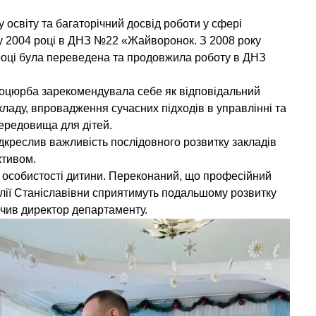
 освіту та багаторічний досвід роботи у сфері
а у 2004 році в ДНЗ №22 «Жайворонок. З 2008 року
році була переведена та продовжила роботу в ДНЗ
 Коцюрба зарекомендувала себе як відповідальний
кладу, впровадження сучасних підходів в управлінні та
ередовища для дітей.
креслив важливість послідовного розвитку закладів
ктивом.
 особистості дитини. Переконаний, що професійний
алії Станіславівни сприятимуть подальшому розвитку
начив директор департаменту.