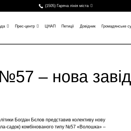
(1505) Гаряча лінія міста
ада
Прес-центр
ЦНАП
Петиції
Довідник
Громадянське с
№57 – нова заві
олітики Богдан Бєлов представив колективу нову
ясла-садок) комбінованого типу №57 «Волошка» –