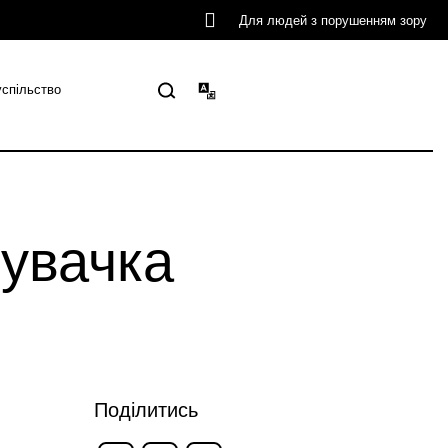
Для людей з порушенням зору
успільство
дувачка
Поділитись