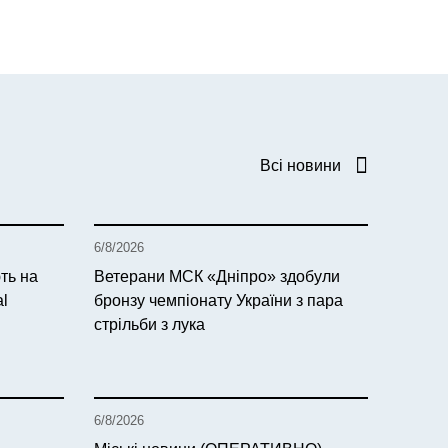
Всі новини
6/8/2026
ть на
Ветерани МСК «Дніпро» здобули
al
бронзу чемпіонату України з пара
стрільби з лука
6/8/2026