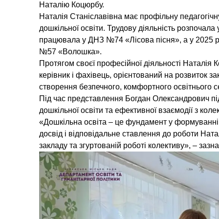
Наталію Коцюрбу.
Наталія Станіславівна має профільну педагогічну
дошкільної освіти. Трудову діяльність розпочал
працювала у ДНЗ №74 «Лісова пісня», а у 2025 
№57 «Волошка».
Протягом своєї професійної діяльності Наталія
керівник і фахівець, орієнтований на розвиток за
створення безпечного, комфортного освітнього с
Під час представлення Богдан Олександрович під
дошкільної освіти та ефективної взаємодії з коле
«Дошкільна освіта – це фундамент у формуванні
досвід і відповідальне ставлення до роботи Нат
закладу та згуртованій роботі колективу», – заз