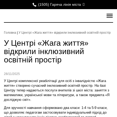
(1505) Гаряча лінія міста
Головна
|
У Центрі «Жага життя» відкрили інклюзивний освітній простір
У Центрі «Жага життя»
відкрили інклюзивний
освітній простір
28/11/2025
У Центрі комплексної реабілітації для осіб з інвалідністю «Жага
життя» створено сучасний інклюзивний освітній простір. На базі
Центру тепер надаються послуги вчителів зі шкіл міста: заняття з
математики, української мови та літератури, а також предмета «Я
досліджую світ».
Для зручності навчання сформовано два класи: 1-4 та 5-9 класи,
що дозволяє педагогам застосовувати індивідуальний підхід до