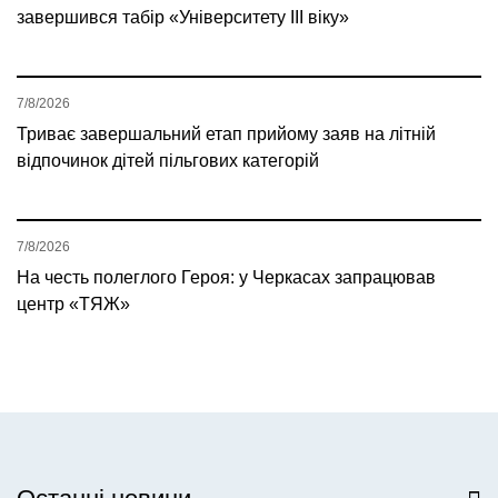
завершився табір «Університету ІІІ віку»
7/8/2026
Триває завершальний етап прийому заяв на літній
відпочинок дітей пільгових категорій
7/8/2026
На честь полеглого Героя: у Черкасах запрацював
центр «ТЯЖ»