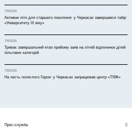
7/8/2026
Активне літо для старшого покоління: у Черкасах завершився табір
«Університету ІІІ віку»
7/8/2026
Триває завершальний етап прийому заяв на літній відпочинок дітей
пільгових категорій
7/8/2026
На честь полеглого Героя: у Черкасах запрацював центр «ТЯЖ»
Прес-служба