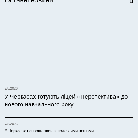
Останні новини
Всі новини
7/8/2026
У Черкасах готують ліцей «Перспектива» до
нового навчального року
7/8/2026
У Черкасах попрощались із полеглими воїнами