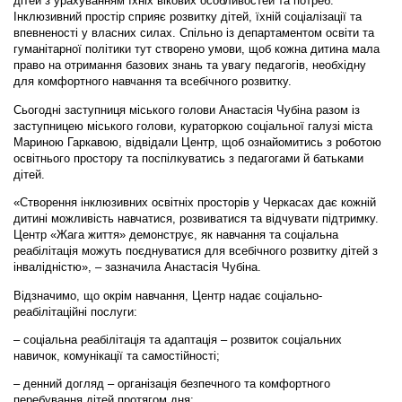
дітей з урахуванням їхніх вікових особливостей та потреб.
Інклюзивний простір сприяє розвитку дітей, їхній соціалізації та
впевненості у власних силах. Спільно із департаментом освіти та
гуманітарної політики тут створено умови, щоб кожна дитина мала
право на отримання базових знань та увагу педагогів, необхідну
для комфортного навчання та всебічного розвитку.
Сьогодні заступниця міського голови Анастасія Чубіна разом із
заступницею міського голови, кураторкою соціальної галузі міста
Мариною Гаркавою, відвідали Центр, щоб ознайомитись з роботою
освітнього простору та поспілкуватись з педагогами й батьками
дітей.
«Створення інклюзивних освітніх просторів у Черкасах дає кожній
дитині можливість навчатися, розвиватися та відчувати підтримку.
Центр «Жага життя» демонструє, як навчання та соціальна
реабілітація можуть поєднуватися для всебічного розвитку дітей з
інвалідністю», – зазначила Анастасія Чубіна.
Відзначимо, що окрім навчання, Центр надає соціально-
реабілітаційні послуги:
– соціальна реабілітація та адаптація – розвиток соціальних
навичок, комунікації та самостійності;
– денний догляд – організація безпечного та комфортного
перебування дітей протягом дня;