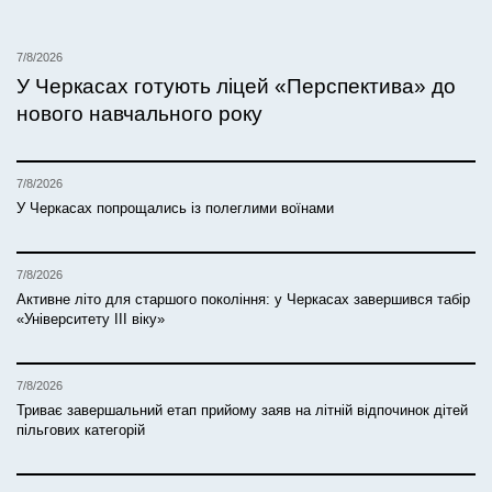
7/8/2026
У Черкасах готують ліцей «Перспектива» до
нового навчального року
7/8/2026
У Черкасах попрощались із полеглими воїнами
7/8/2026
Активне літо для старшого покоління: у Черкасах завершився табір
«Університету ІІІ віку»
7/8/2026
Триває завершальний етап прийому заяв на літній відпочинок дітей
пільгових категорій