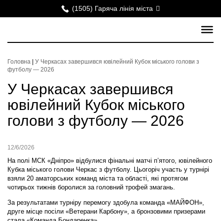
(1505) Гаряча лінія міста
Головна
|
У Черкасах завершився ювілейний Кубок міського голови з
футболу — 2026
У Черкасах завершився
ювілейний Кубок міського
голови з футболу — 2026
12/6/2026
На полі МСК «Дніпро» відбулися фінальні матчі п’ятого, ювілейного
Кубка міського голови Черкас з футболу. Цьогоріч участь у турнірі
взяли 20 аматорських команд міста та області, які протягом
чотирьох тижнів боролися за головний трофей змагань.
За результатами турніру перемогу здобула команда
«МАЙФОН»
,
друге місце посіли
«Ветерани Карбону»
, а бронзовими призерами
стала
«Команда Бондаренка»
.