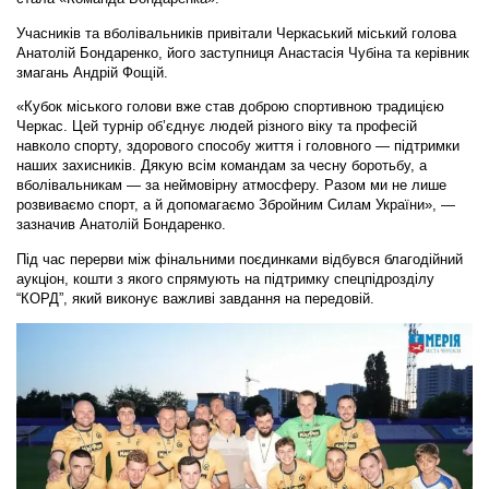
Учасників та вболівальників привітали Черкаський міський голова
Анатолій Бондаренко
, його заступниця
Анастасія Чубіна
та керівник
змагань
Андрій Фощій
.
«Кубок міського голови вже став доброю спортивною традицією
Черкас. Цей турнір об’єднує людей різного віку та професій
навколо спорту, здорового способу життя і головного — підтримки
наших захисників. Дякую всім командам за чесну боротьбу, а
вболівальникам — за неймовірну атмосферу. Разом ми не лише
розвиваємо спорт, а й допомагаємо Збройним Силам України», —
зазначив Анатолій Бондаренко.
Під час перерви між фінальними поєдинками відбувся благодійний
аукціон, кошти з якого спрямують на підтримку спецпідрозділу
“КОРД”, який виконує важливі завдання на передовій.