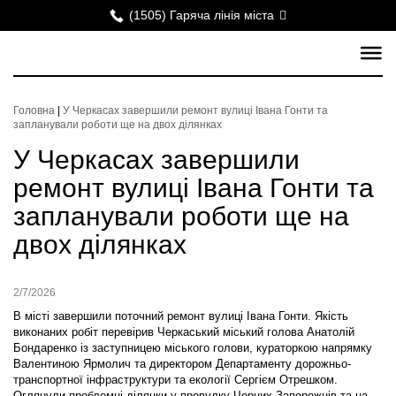
(1505) Гаряча лінія міста
Головна
|
У Черкасах завершили ремонт вулиці Івана Гонти та
запланували роботи ще на двох ділянках
У Черкасах завершили
ремонт вулиці Івана Гонти та
запланували роботи ще на
двох ділянках
2/7/2026
В місті завершили поточний ремонт вулиці Івана Гонти. Якість
виконаних робіт перевірив Черкаський міський голова Анатолій
Бондаренко із заступницею міського голови, кураторкою напрямку
Валентиною Ярмолич та директором Департаменту дорожньо-
транспортної інфраструктури та екології Сергієм Отрешком.
Оглянули проблемні ділянки у провулку Чорних Запорожців та на