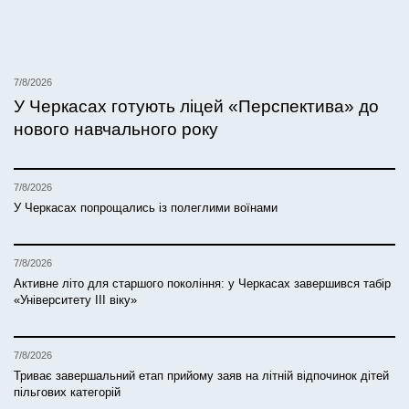
7/8/2026
У Черкасах готують ліцей «Перспектива» до
нового навчального року
7/8/2026
У Черкасах попрощались із полеглими воїнами
7/8/2026
Активне літо для старшого покоління: у Черкасах завершився табір
«Університету ІІІ віку»
7/8/2026
Триває завершальний етап прийому заяв на літній відпочинок дітей
пільгових категорій