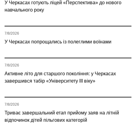
У Черкасах готують ліцей «Перспектива» до нового
навчального року
7/8/2026
У Черкасах попрощались із полеглими воїнами
7/8/2026
Активне літо для старшого покоління: у Черкасах
завершився табір «Університету ІІІ віку»
7/8/2026
Триває завершальний етап прийому заяв на літній
відпочинок дітей пільгових категорій