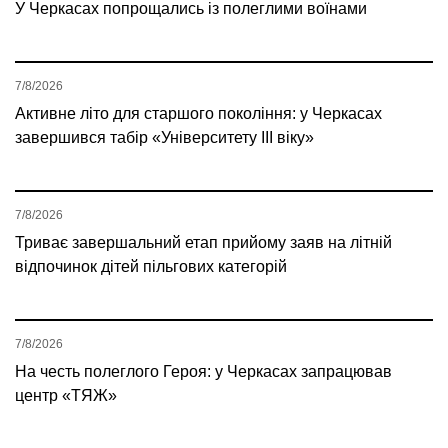
У Черкасах попрощались із полеглими воїнами
7/8/2026
Активне літо для старшого покоління: у Черкасах
завершився табір «Університету ІІІ віку»
7/8/2026
Триває завершальний етап прийому заяв на літній
відпочинок дітей пільгових категорій
7/8/2026
На честь полеглого Героя: у Черкасах запрацював
центр «ТЯЖ»