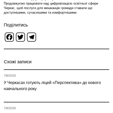
Продовжуємо працювати над цифровізацією освітньої сфери
Черкас, щоб послуги для мешканців громади ставали ще
доступнішими, сучаснішими та комфортнішими.
Поділитись
Facebook
Twitter
Telegram
Схожі записи
7/8/2026
У Черкасах готують ліцей «Перспектива» до нового
навчального року
7/8/2026