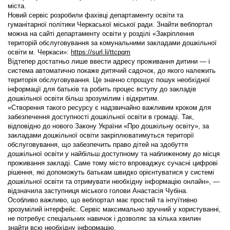
міста.
Новий сервіс розробили фахівці департаменту освіти та
гуманітарної політики Черкаської міської ради. Знайти вебпортал
можна на сайті департаменту освіти у розділі «Закріплення
територій обслуговування за комунальними закладами дошкільної
освіти м. Черкаси»:
https://surl.li/ttcpqm
Відтепер достатньо лише ввести адресу проживання дитини — і
система автоматично покаже дитячий садочок, до якого належить
територія обслуговування. Це значно спрощує пошук необхідної
інформації для батьків та робить процес вступу до закладів
дошкільної освіти більш зрозумілим і відкритим.
«Створення такого ресурсу є надзвичайно важливим кроком для
забезпечення доступності дошкільної освіти в громаді. Так,
відповідно до нового Закону України «Про дошкільну освіту», за
закладами дошкільної освіти закріплюватимуться території
обслуговування, що забезпечить право дітей на здобуття
дошкільної освіти у найбільш доступному та наближеному до місця
проживання закладі. Саме тому місто впроваджує сучасні цифрові
рішення, які допоможуть батькам швидко орієнтуватися у системі
дошкільної освіти та отримувати необхідну інформацію онлайн», —
відзначила заступниця міського голови
Анастасія Чубіна
.
Особливо важливо, що вебпортал має простий та інтуїтивно
зрозумілий інтерфейс. Сервіс максимально зручний у користуванні,
не потребує спеціальних навичок і дозволяє за кілька хвилин
знайти всю необхідну інформацію.