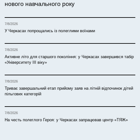
нового навчального року
7/8/2026
У Черкасах попрощались із полеглими воїнами
7/8/2026
Активне літо для старшого покоління: у Черкасах завершився табір
«Університету ІІІ віку»
7/8/2026
Триває завершальний етап прийому заяв на літній відпочинок дітей
пільгових категорій
7/8/2026
На честь полеглого Героя: у Черкасах запрацював центр «ТЯЖ»