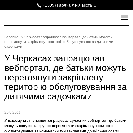
(1505) Гаряча лінія міста
Головна
|
У Черкасах запрацював вебпортал, де батьки можуть
переглянути закріплену територію обслуговування за дитячими
садочками
У Черкасах запрацював
вебпортал, де батьки можуть
переглянути закріплену
територію обслуговування за
дитячими садочками
29/5/2026
У нашому місті вперше запрацював сучасний вебпортал, де батьки
можуть швидко та зручно переглянути закріплену територію
обслуговування за комунальними закладами дошкільної освіти