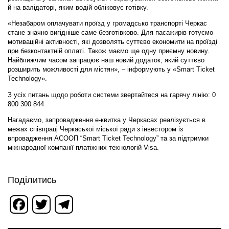
й на валідаторі, яким водій обліковує готівку.
«Незабаром оплачувати проїзд у громадсько транспорті Черкас
стане значно вигідніше саме безготівково. Для пасажирів готуємо
мотиваційні активності, які дозволять суттєво економити на проїзді
при безконтактній оплаті. Також маємо ще одну приємну новину.
Найближчим часом запрацює наш новий додаток, який суттєво
розширить можливості для містян», – інформують у «Smart Ticket
Technology».
З усіх питань щодо роботи системи звертайтеся на гарячу лінію: 0
800 300 844
Нагадаємо, запровадження е-квитка у Черкасах реалізується в
межах співпраці Черкаської міської ради з інвестором із
впровадження АСООП “Smart Ticket Technology” та за підтримки
міжнародної компанії платіжних технологій Visa.
Поділитись
Facebook
Twitter
Telegram