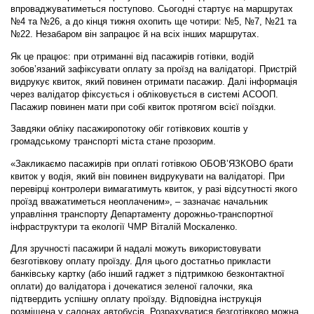
впроваджуватиметься поступово. Сьогодні стартує на маршрутах
№4 та №26, а до кінця тижня охопить ще чотири: №5, №7, №21 та
№22. Незабаром він запрацює й на всіх інших маршрутах.
Як це працює: при отриманні від пасажирів готівки, водій
зобов’язаний зафіксувати оплату за проїзд на валідаторі. Пристрій
видрукує квиток, який повинен отримати пасажир. Далі інформація
через валідатор фіксується і обліковується в системі АСООП.
Пасажир повинен мати при собі квиток протягом всієї поїздки.
Завдяки обліку пасажиропотоку обіг готівкових коштів у
громадському транспорті міста стане прозорим.
«Закликаємо пасажирів при оплаті готівкою ОБОВ’ЯЗКОВО брати
квиток у водія, який він повинен видрукувати на валідаторі. При
перевірці контролери вимагатимуть квиток, у разі відсутності якого
проїзд вважатиметься неоплаченим», – зазначає начальник
управління транспорту Департаменту дорожньо-транспортної
інфраструктури та екології ЧМР Віталій Москаленко.
Для зручності пасажири й надалі можуть використовувати
безготівкову оплату проїзду. Для цього достатньо прикласти
банківську картку (або інший гаджет з підтримкою безконтактної
оплати) до валідатора і дочекатися зеленої галочки, яка
підтвердить успішну оплату проїзду. Відповідна інструкція
розміщена у салонах автобусів. Розрахуватися безготівково можна