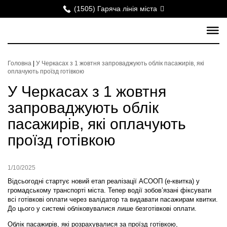
(1505) Гаряча лінія міста
Головна
|
У Черкасах з 1 жовтня запроваджують облік пасажирів, які
оплачують проїзд готівкою
У Черкасах з 1 жовтня
запроваджують облік
пасажирів, які оплачують
проїзд готівкою
1/10/2025
Відсьогодні стартує новий етап реалізації АСООП (е-квитка) у
громадському транспорті міста. Тепер водії зобов’язані фіксувати
всі готівкові оплати через валідатор та видавати пасажирам квитки.
До цього у системі обліковувалися лише безготівкові оплати.
Облік пасажирів, які розрахувалися за проїзд готівкою,