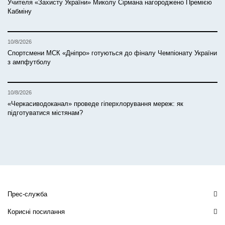
Учителя «Захисту України» Миколу Сірмана нагороджено Премією
Кабміну
10/8/2026
Спортсмени МСК «Дніпро» готуються до фіналу Чемпіонату України
з ампфутболу
10/8/2026
«Черкасиводоканал» проведе гіперхлорування мереж: як
підготуватися містянам?
Прес-служба
Корисні посилання