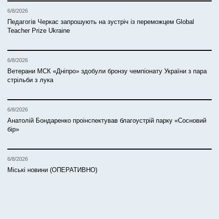
6/8/2026
Педагогів Черкас запрошують на зустріч із переможцем Global
Teacher Prize Ukraine
6/8/2026
Ветерани МСК «Дніпро» здобули бронзу чемпіонату України з пара
стрільби з лука
6/8/2026
Анатолій Бондаренко проінспектував благоустрій парку «Сосновий
бір»
6/8/2026
Міські новини (ОПЕРАТИВНО)