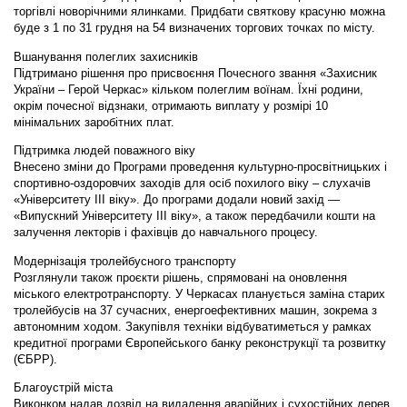
торгівлі новорічними ялинками. Придбати святкову красуню можна
буде з 1 по 31 грудня на 54 визначених торгових точках по місту.
Вшанування полеглих захисників
Підтримано рішення про присвоєння Почесного звання «Захисник
України – Герой Черкас» кільком полеглим воїнам. Їхні родини,
окрім почесної відзнаки, отримають виплату у розмірі 10
мінімальних заробітних плат.
Підтримка людей поважного віку
Внесено зміни до Програми проведення культурно-просвітницьких і
спортивно-оздоровчих заходів для осіб похилого віку – слухачів
«Університету ІІІ віку». До програми додали новий захід —
«Випускний Університету ІІІ віку», а також передбачили кошти на
залучення лекторів і фахівців до навчального процесу.
Модернізація тролейбусного транспорту
Розглянули також проєкти рішень, спрямовані на оновлення
міського електротранспорту. У Черкасах планується заміна старих
тролейбусів на 37 сучасних, енергоефективних машин, зокрема з
автономним ходом. Закупівля техніки відбуватиметься у рамках
кредитної програми Європейського банку реконструкції та розвитку
(ЄБРР).
Благоустрій міста
Виконком надав дозвіл на видалення аварійних і сухостійних дерев,