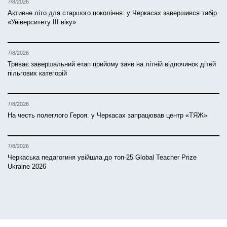
7/8/2026
Активне літо для старшого покоління: у Черкасах завершився табір
«Університету ІІІ віку»
7/8/2026
Триває завершальний етап прийому заяв на літній відпочинок дітей
пільгових категорій
7/8/2026
На честь полеглого Героя: у Черкасах запрацював центр «ТЯЖ»
7/8/2026
Черкаська педагогиня увійшла до топ-25 Global Teacher Prize
Ukraine 2026