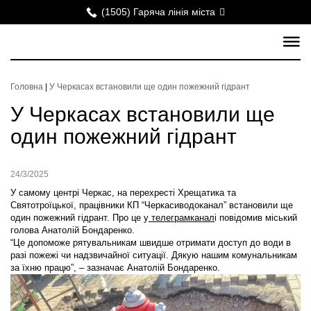
(1505) Гаряча лінія міста
Головна
|
У Черкасах встановили ще один пожежний гідрант
У Черкасах встановили ще
один пожежний гідрант
24/3/2025
У самому центрі Черкас, на перехресті Хрещатика та
Святотроїцької, працівники КП “Черкасиводоканал” встановили ще
один пожежний гідрант. Про це у
телеграмканал
і повідомив міський
голова Анатолій Бондаренко.
“Це допоможе рятувальникам швидше отримати доступ до води в
разі пожежі чи надзвичайної ситуації. Дякую нашим комунальникам
за їхню працю”, – зазначає Анатолій Бондаренко.