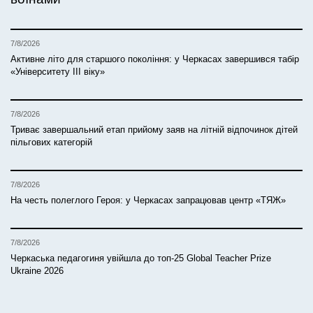
7/8/2026
Активне літо для старшого покоління: у Черкасах завершився табір
«Університету ІІІ віку»
7/8/2026
Триває завершальний етап прийому заяв на літній відпочинок дітей
пільгових категорій
7/8/2026
На честь полеглого Героя: у Черкасах запрацював центр «ТЯЖ»
7/8/2026
Черкаська педагогиня увійшла до топ-25 Global Teacher Prize
Ukraine 2026