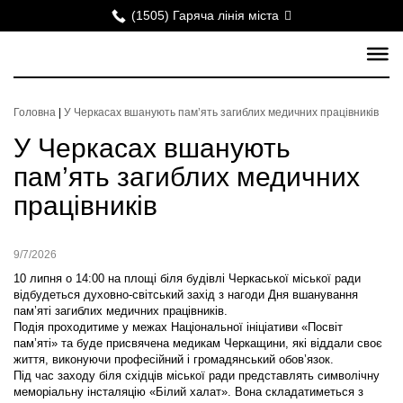
(1505) Гаряча лінія міста
Головна
|
У Черкасах вшанують пам’ять загиблих медичних працівників
У Черкасах вшанують
пам’ять загиблих медичних
працівників
9/7/2026
10 липня о 14:00 на площі біля будівлі Черкаської міської ради
відбудеться духовно-світський захід з нагоди Дня вшанування
пам’яті загиблих медичних працівників.
Подія проходитиме у межах Національної ініціативи «Посвіт
пам’яті» та буде присвячена медикам Черкащини, які віддали своє
життя, виконуючи професійний і громадянський обов’язок.
Під час заходу біля східців міської ради представлять символічну
меморіальну інсталяцію «Білий халат». Вона складатиметься з