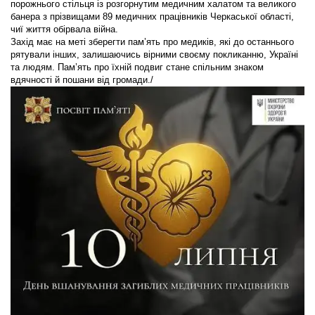
порожнього стільця із розгорнутим медичним халатом та великого
банера з прізвищами 89 медичних працівників Черкаської області,
чиї життя обірвала війна.
Захід має на меті зберегти пам’ять про медиків, які до останнього
рятували інших, залишаючись вірними своєму покликанню, Україні
та людям. Пам’ять про їхній подвиг стане спільним знаком
вдячності й пошани від громади./