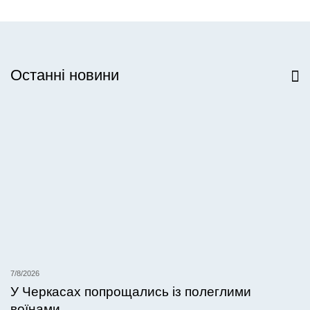
Останні новини
Всі новини
7/8/2026
У Черкасах попрощались із полеглими
воїнами