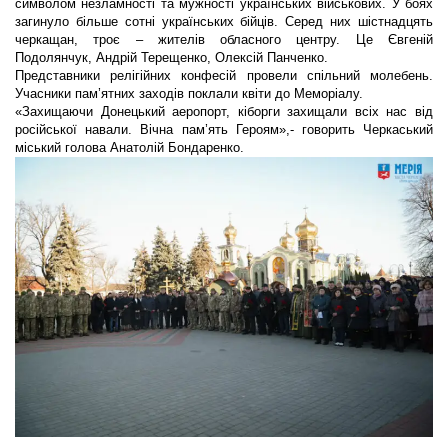
символом незламності та мужності українських військових. У боях
загинуло більше сотні українських бійців. Серед них шістнадцять
черкащан, троє – жителів обласного центру. Це Євгеній
Подолянчук, Андрій Терещенко, Олексій Панченко.
Представники релігійних конфесій провели спільний молебень.
Учасники пам’ятних заходів поклали квіти до Меморіалу.
«Захищаючи Донецький аеропорт, кіборги захищали всіх нас від
російської навали. Вічна пам’ять Героям»,- говорить Черкаський
міський голова Анатолій Бондаренко.