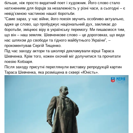
більше, ніж просто видатний поет і художник. Його слово стало
натхненням для борців за незалежність у різні часи, а сьогодні – є
невід’ємною частиною нашої боротьби.
“Саме зараз, у час війни, його поезія звучить особливо актуально,
адже це слово, що пробуджує національний дух, закликає до
боротьби, зміцнює віру в українську перемогу. Ми пишаємося тим,
що він – наш земляк. Шевченкове слово – це дороговказ, що веде
нас шляхом до свободи та гідного майбутнього України”, –
прокоментував Сергій Тищенко.
Під час заходу актори та школярі декламували вірші Тараса
Шевченка. Крім того, кожен охочий міг долучитися та прочитати
поезію Кобзаря.
Після заходу присутні переглянули виставку репродукцій картин
Тараса Шевченка, яка розміщена в сквері «Юність».