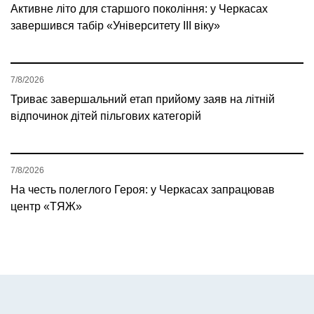
Активне літо для старшого покоління: у Черкасах
завершився табір «Університету ІІІ віку»
7/8/2026
Триває завершальний етап прийому заяв на літній
відпочинок дітей пільгових категорій
7/8/2026
На честь полеглого Героя: у Черкасах запрацював
центр «ТЯЖ»