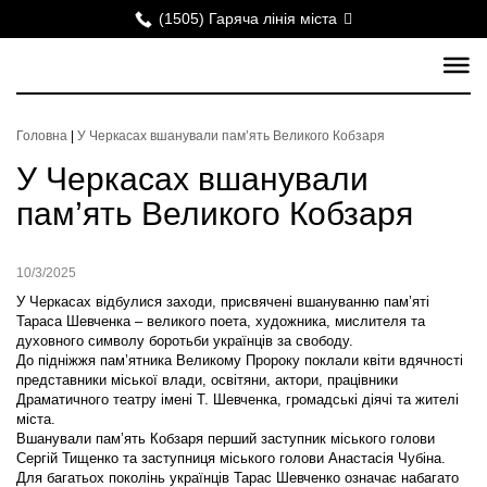
(1505) Гаряча лінія міста
Головна
|
У Черкасах вшанували пам’ять Великого Кобзаря
У Черкасах вшанували
пам’ять Великого Кобзаря
10/3/2025
У Черкасах відбулися заходи, присвячені вшануванню пам’яті
Тараса Шевченка – великого поета, художника, мислителя та
духовного символу боротьби українців за свободу.
До підніжжя пам’ятника Великому Пророку поклали квіти вдячності
представники міської влади, освітяни, актори, працівники
Драматичного театру імені Т. Шевченка, громадські діячі та жителі
міста.
Вшанували пам’ять Кобзаря перший заступник міського голови
Сергій Тищенко та заступниця міського голови Анастасія Чубіна.
Для багатьох поколінь українців Тарас Шевченко означає набагато