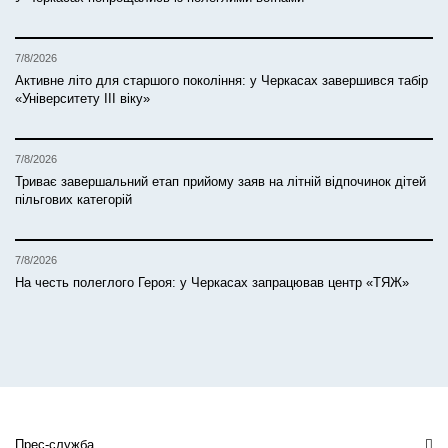
7/8/2026
Активне літо для старшого покоління: у Черкасах завершився табір
«Університету ІІІ віку»
7/8/2026
Триває завершальний етап прийому заяв на літній відпочинок дітей
пільгових категорій
7/8/2026
На честь полеглого Героя: у Черкасах запрацював центр «ТЯЖ»
Прес-служба