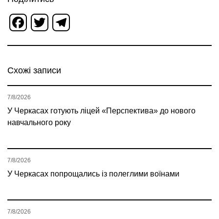
Facebook
Twitter
Telegram
Схожі записи
7/8/2026
У Черкасах готують ліцей «Перспектива» до нового
навчального року
7/8/2026
У Черкасах попрощались із полеглими воїнами
7/8/2026