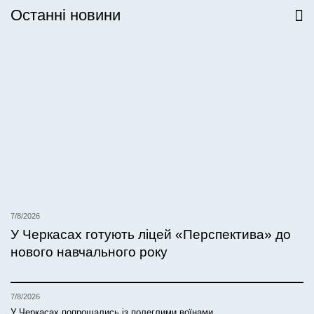
Останні новини
Всі новини
7/8/2026
У Черкасах готують ліцей «Перспектива» до
нового навчального року
7/8/2026
У Черкасах попрощались із полеглими воїнами