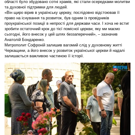
області було збудовано сотні храмів, які стали осередками молитви
та духовної підтримки для людей.
«Він щиро вірив в українську церкву, послідовно відстоював її
право на існування та розвиток, був одним із провідників
проукраїнської позиції в непрості для держави часи. І хоча не встиг
зробити остаточний крок до тієї помісної церкви, яку ми маємо
сьогодні, його внесок у цей шлях беззаперечний», – зазначив
Анатолій Бондаренко.
Митрополит Софроній залишив вагомий слід у духовному житті
Черкащини, а його внесок у розвиток української церкви й надалі
залишається важливою частиною її історії.