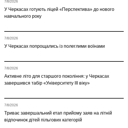
7/8/2026
У Черкасах готують ліцей «Перспектива» до нового
навчального року
7/8/2026
У Черкасах попрощались із полеглими воїнами
7/8/2026
Активне літо для старшого покоління: у Черкасах
завершився табір «Університету ІІІ віку»
7/8/2026
Триває завершальний етап прийому заяв на літній
відпочинок дітей пільгових категорій