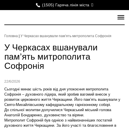
(1505) Гаряча лінія міста
Головна
|
У Черкасах вшанували пам’ять митрополита Софронія
У Черкасах вшанували
пам’ять митрополита
Софронія
22/6/2026
Сьогодні минає шість років від дня упокоєння митрополита
Софронія – духовного лідера, який зробив вагомий внесок у
розвиток церковного життя Черкащини. Його пам’ять вшанували у
Свято-Михайлівському кафедральному гарнізонному соборі.
До спільної молитви долучилися Черкаський міський голова
Анатолій Бондаренко, духовенство та віряни.
Митрополит Софроній був однією з найвизначніших постатей
духовного життя Черкащини. За його участі та благословення в