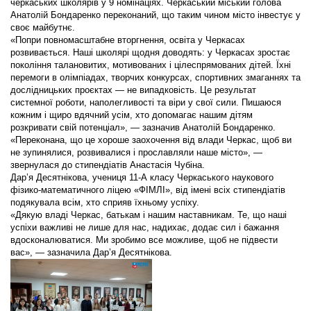
черкаських школярів у 9 номінаціях. Черкаський міський голова
Анатолій Бондаренко переконаний, що таким чином місто інвестує у
своє майбутнє.
«Попри повномасштабне вторгнення, освіта у Черкасах
розвивається. Наші школярі щодня доводять: у Черкасах зростає
покоління талановитих, мотивованих і цілеспрямованих дітей. Їхні
перемоги в олімпіадах, творчих конкурсах, спортивних змаганнях та
дослідницьких проєктах — не випадковість. Це результат
системної роботи, наполегливості та віри у свої сили. Пишаюся
кожним і щиро вдячний усім, хто допомагає нашим дітям
розкривати свій потенціал», — зазначив Анатолій Бондаренко.
«Переконана, що це хороше заохочення від влади Черкас, щоб ви
не зупинялися, розвивалися і прославляли наше місто», —
звернулася до стипендіатів Анастасія Чубіна.
Дар’я Десятнікова, учениця 11-А класу Черкаського наукового
фізико-математичного ліцею «ФІМЛІ», від імені всіх стипендіатів
подякувала всім, хто сприяв їхньому успіху.
«Дякую владі Черкас, батькам і нашим наставникам. Те, що наші
успіхи важливі не лише для нас, надихає, додає сил і бажання
вдосконалюватися. Ми зробимо все можливе, щоб не підвести
вас», — зазначила Дар’я Десятнікова.