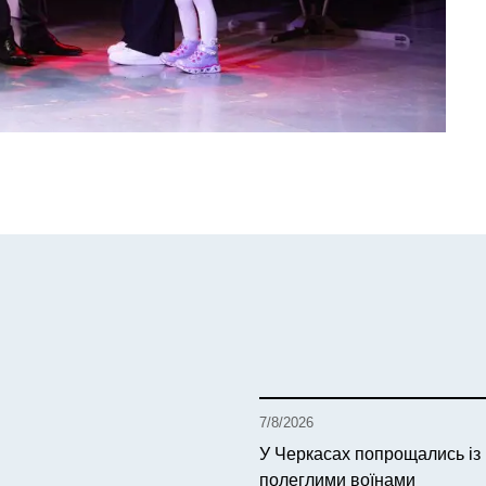
7/8/2026
У Черкасах попрощались із
полеглими воїнами