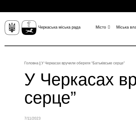
Черкаська міська рада
Місто
Міська вл
Головна
|
У Черкасах вручили обереги “Батьківське серце”
У Черкасах вр
серце”
7/11/2023