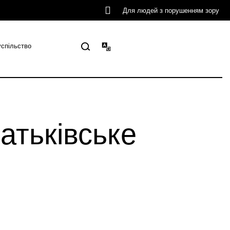
Для людей з порушенням зору
успільство
атьківське