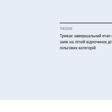
7/8/2026
Триває завершальний етап
заяв на літній відпочинок ді
пільгових категорій