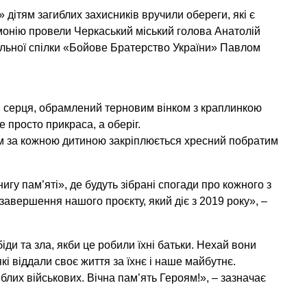
» дітям загиблих захисників вручили обереги, які є
монію провели Черкаський міський голова Анатолій
ільної спілки «Бойове Братерство України» Павлом
ді серця, обрамлений терновим вінком з краплинкою
е просто прикраса, а оберіг.
ом за кожною дитиною закріплюється хресний побратим
гу пам’яті», де будуть зібрані спогади про кожного з
 завершення нашого проєкту, який діє з 2019 року», –
іди та зла, якби це робили їхні батьки. Нехай вони
кі віддали своє життя за їхнє і наше майбутнє.
блих військових. Вічна пам’ять Героям!», – зазначає