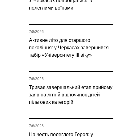
У Черкасах попрощались із
полеглими воїнами
7/8/2026
Активне літо для старшого
покоління: у Черкасах завершився
табір «Університету ІІІ віку»
7/8/2026
Триває завершальний етап прийому
заяв на літній відпочинок дітей
пільгових категорій
7/8/2026
На честь полеглого Героя: у