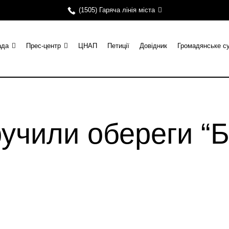
(1505) Гаряча лінія міста
ада
Прес-центр
ЦНАП
Петиції
Довідник
Громадянське с
учили обереги “Б