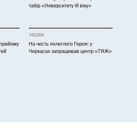
табір «Університету ІІІ віку»
7/8/2026
 прийому
На честь полеглого Героя: у
тей
Черкасах запрацював центр «ТЯЖ»