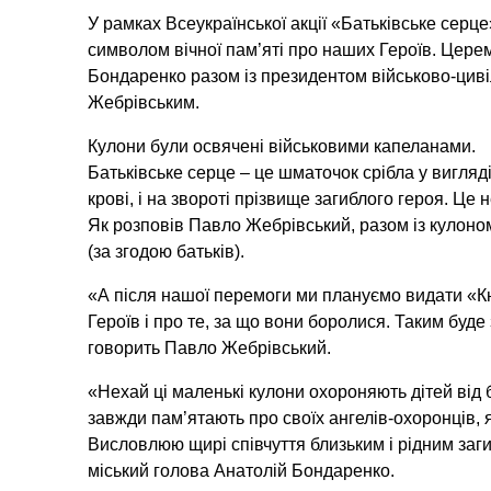
У рамках Всеукраїнської акції «Батьківське серце
символом вічної пам’яті про наших Героїв. Цере
Бондаренко разом із президентом військово-цив
Жебрівським.
Кулони були освячені військовими капеланами.
Батьківське серце – це шматочок срібла у вигля
крові, і на звороті прізвище загиблого героя. Це н
Як розповів Павло Жебрівський, разом із кулон
(за згодою батьків).
«А після нашої перемоги ми плануємо видати «Кни
Героїв і про те, за що вони боролися. Таким буде
говорить Павло Жебрівський.
«Нехай ці маленькі кулони охороняють дітей від б
завжди пам’ятають про своїх ангелів-охоронців, я
Висловлюю щирі співчуття близьким і рідним заги
міський голова Анатолій Бондаренко.