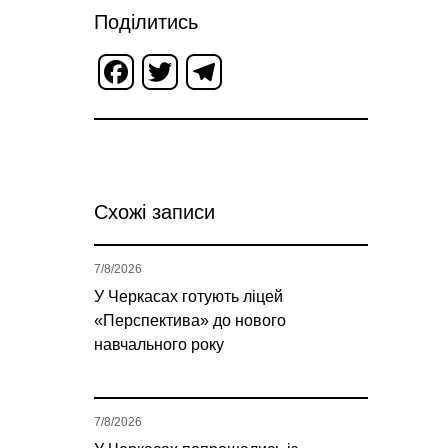
Поділитись
Facebook
Twitter
Telegram
Схожі записи
7/8/2026
У Черкасах готують ліцей
«Перспектива» до нового
навчального року
7/8/2026