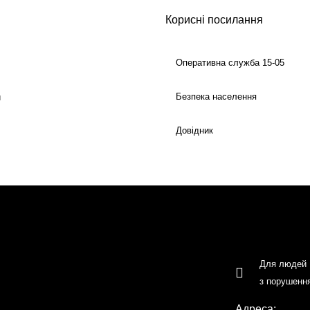
Корисні посилання
Оперативна служба 15-05
Безпека населення
й
Довідник
Для людей
з порушенн
Адреса: