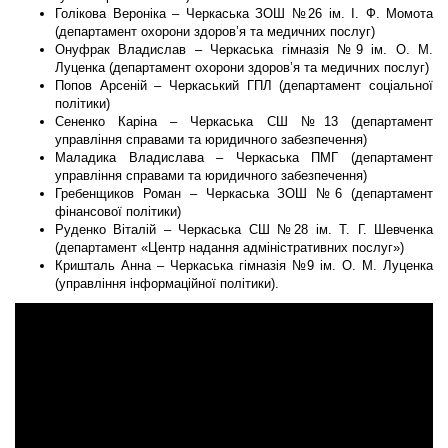
Голікова Вероніка – Черкаська ЗОШ №26 ім. І. Ф. Момота
(департамент охорони здоров’я та медичних послуг)
Онуфрак Владислав – Черкаська гімназія №9 ім. О. М.
Луценка (департамент охорони здоров’я та медичних послуг)
Попов Арсеній – Черкаський ГПЛ (департамент соціальної
політики)
Сененко Каріна – Черкаська СШ №13 (департамент
управління справами та юридичного забезпечення)
Маладика Владислава – Черкаська ПМГ (департамент
управління справами та юридичного забезпечення)
Гребенщиков Роман – Черкаська ЗОШ №6 (департамент
фінансової політики)
Руденко Віталій – Черкаська СШ №28 ім. Т. Г. Шевченка
(департамент «Центр надання адміністративних послуг»)
Кришталь Анна – Черкаська гімназія №9 ім. О. М. Луценка
(управління інформаційної політики).