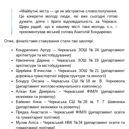
«Майбутнє міста — це не абстрактне словосполучення.
Це конкретні молоді люди, які вже сьогодні готові
думати, діяти і брати відповідальність за Черкаси.
Щиро радий, що в нашому місті така молодь є.», –
прокоментував міський голова Анатолій Бондаренко.
Отже, фіналістами стажування стали такі школярі:
Кондратенко Артур – Черкаська ЗОШ №24 (департамент
архітектури та містобудування)
Наконечна Дарина – Черкаська ЗОШ №19 (департамент
архітектури та містобудування)
Щербина В’ячеслав – Черкаська ЗОШ №21 (департамент
дорожньо-транспортної інфраструктури та екології)
Бондур Оксана – Черкаська СШ №18 ім. В. Чорновола
(департамент житлово-комунального комплексу)
Алкан Кая Демірель – Черкаський ФІМЛІ (департамент
економіки та розвитку)
Бабенко Анна – Черкаська СШ №28 ім. Т. Г. Шевченка
(департамент економіки та розвитку)
Прядка Анастасія – Черкаський ФІМЛІ (департамент освіти
та гуманітарної політики)
Мулик Аліса – Черкаський НВК №34 (департамент освіти та
гуманітарної політики)