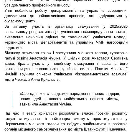
усвідомленого професійного вибору.
Учні побачили роботу департаментів та управлінь зсередини,
долучилися до найважливіших процесів, які відбуваються у
обласному центрі.
За активну участь в організації стажування у 2025/2026
навчальному році, активізацію учнівського самоврядування в місті,
виявлення найбільш здібної та талановитої учнівської молоді,
керівництво міста, департаментів та управлінь ЧМР нагородили
подяками.
Відзнаку отримала також і заступниця міського голови, кураторка
галузі освіти Анастасія Чубіна. У шкільні роки Анастасія Сергіївна
також брала участь у подібному стажуванні і зараз є його
натхненницею і справжньою рушійною силою. Подяку Анастасії
Чубіній вручила спікерка Учнівської міжпарламентської асамблеї
міста Черкаси Анна Кришталь.
«Сьогодні ми є свідками народження нових лідерів,
нових ідей і нового майбутнього нашого міста»,-
зазначила Анастасия Чубіна.
Під час ІІ етапу фіналісти розроблять власні проєкти розвитку
галузі стажування. 5 найкращих зможуть простажуватися у
Черкаського міського голови та поїдуть знайомитися з роботою
органів місцевого самоврядування до міста Штайнфурт, Німеччина.