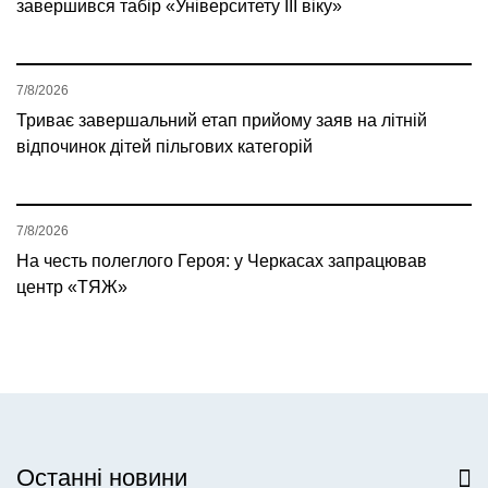
завершився табір «Університету ІІІ віку»
7/8/2026
Триває завершальний етап прийому заяв на літній
відпочинок дітей пільгових категорій
7/8/2026
На честь полеглого Героя: у Черкасах запрацював
центр «ТЯЖ»
Останні новини
Всі новини