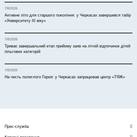
7/8/2026
Активне літо для старшого покоління: у Черкасах завершився табір
«Університету ІІІ віку»
7/8/2026
Триває завершальний етап прийому заяв на літній відпочинок дітей
пільгових категорій
7/8/2026
На честь полеглого Героя: у Черкасах запрацював центр «ТЯЖ»
Прес-служба