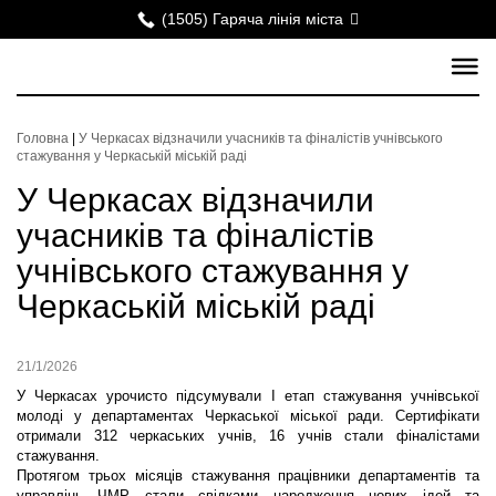
(1505) Гаряча лінія міста
Головна
|
У Черкасах відзначили учасників та фіналістів учнівського
стажування у Черкаській міській раді
У Черкасах відзначили
учасників та фіналістів
учнівського стажування у
Черкаській міській раді
21/1/2026
У Черкасах урочисто підсумували І етап стажування учнівської
молоді у департаментах Черкаської міської ради. Сертифікати
отримали 312 черкаських учнів, 16 учнів стали фіналістами
стажування.
Протягом трьох місяців стажування працівники департаментів та
управлінь ЧМР стали свідками народження нових ідей та