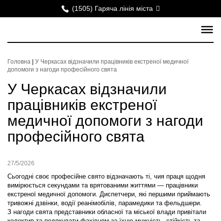
(1505) Гаряча лінія міста
Головна
|
У Черкасах відзначили працівників екстреної медичної
допомоги з нагоди професійного свята
У Черкасах відзначили
працівників екстреної
медичної допомоги з нагоди
професійного свята
27/5/2026
Сьогодні своє професійне свято відзначають ті, чия праця щодня
вимірюється секундами та врятованими життями — працівники
екстреної медичної допомоги. Диспетчери, які першими приймають
тривожні дзвінки, водії реанімобілів, парамедики та фельдшери.
З нагоди свята представники обласної та міської влади привітали
колектив та подякувати фахівцям за їхню мужність, стійкість та