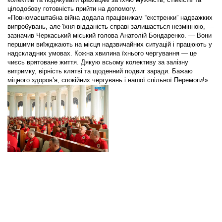
цілодобову готовність прийти на допомогу.
«Повномасштабна війна додала працівникам “екстренки” надважких
випробувань, але їхня відданість справі залишається незмінною, —
зазначив Черкаський міський голова Анатолій Бондаренко. — Вони
першими виїжджають на місця надзвичайних ситуацій і працюють у
надскладних умовах. Кожна хвилина їхнього чергування — це
чиєсь врятоване життя. Дякую всьому колективу за залізну
витримку, вірність клятві та щоденний подвиг заради. Бажаю
міцного здоров’я, спокійних чергувань і нашої спільної Перемоги!»