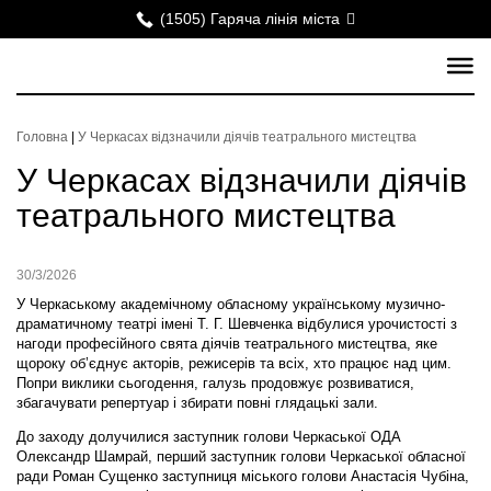
(1505) Гаряча лінія міста
Головна
|
У Черкасах відзначили діячів театрального мистецтва
У Черкасах відзначили діячів
театрального мистецтва
30/3/2026
У Черкаському академічному обласному українському музично-
драматичному театрі імені Т. Г. Шевченка відбулися урочистості з
нагоди професійного свята діячів театрального мистецтва, яке
щороку об’єднує акторів, режисерів та всіх, хто працює над цим.
Попри виклики сьогодення, галузь продовжує розвиватися,
збагачувати репертуар і збирати повні глядацькі зали.
До заходу долучилися заступник голови Черкаської ОДА
Олександр Шамрай, перший заступник голови Черкаської обласної
ради Роман Сущенко заступниця міського голови Анастасія Чубіна,