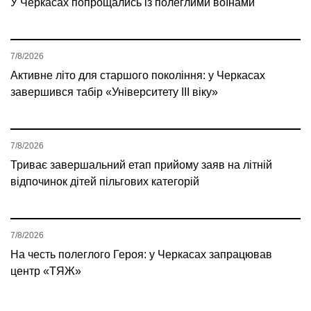
У Черкасах попрощались із полеглими воїнами
7/8/2026
Активне літо для старшого покоління: у Черкасах
завершився табір «Університету ІІІ віку»
7/8/2026
Триває завершальний етап прийому заяв на літній
відпочинок дітей пільгових категорій
7/8/2026
На честь полеглого Героя: у Черкасах запрацював
центр «ТЯЖ»