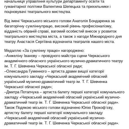
начальниця управління культури департаменту освіти та
гуманітарної політики Валентина Шепецька та прихильники і
поціновувачі театрального мистецтва.
Від імені Черкаського міського голови Анатолія Бондаренка за
багаторічну сумліннупрацю, високий рівень професіоналізму,
відданість обраній справі, вагомий особистий внесок у розвиток
театрального мистецтва міста, а також з нагоди Міжнародного дня
театру Анастасія Сергіївна відзначила театралів нашого міста.
Медаллю «За сумлінну працю» нагороджено:
–
Анжеліну Іванову – провідного майстра сцени Черкаського
академічного обласного українського музично-драматичного театру
ім. Т. Г. Шевченка Черкаської обласної ради;
–
Олександра Гуменного – артиста драми вищої категорії
комунального закладу «Черкаський академічний обласний
український музично-драматичний театр ім. Т. Г. Шевченка
Черкаської обласної ради»;
–
Дмитра Потапчука – артиста балету першої категорії комунального
закладу «Черкаський академічний обласний український музично-
драматичний театр ім. Т. Г. Шевченка Черкаської обласної ради».
Також Подякою міського голови відзначено Юлію Прокоф’єву,
артистку балету першої категорії комунального закладу
«Черкаський академічний обласний український музично-
драматичний театр ім. Т. Г. Шевченка Черкаської обласної ради».