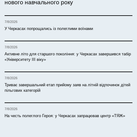
нового навчального року
7/8/2026
У Черкасах попрощались із полеглими воїнами
7/8/2026
Активне літо для старшого покоління: у Черкасах завершився табір
«Університету ІІІ віку»
7/8/2026
Триває завершальний етап прийому заяв на літній відпочинок дітей
пільгових категорій
7/8/2026
На честь полеглого Героя: у Черкасах запрацював центр «ТЯЖ»