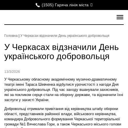
(1505) Гаряча лінія міста
Головна
|
У Черкасах відзначили День українського добровольця
У Черкасах відзначили День
українського добровольця
13/3/2026
У Черкаському обласному академічному музично-драматичному
театрі імені Тараса Шевченка відбулися урочистості з нагоди Дня
українського добровольця. Під час заходу вшанували захисників,
які за покликом серця стали на оборону держави, та відзначили їхні
заслуги у захисті України.
Добровольці отримали привітання від керівництва штабу оборони
області, представників районної влади, військового керівництва,
командира Добровольчого формування Черкаської територіальної
громади №1 Вячеслава Гори, а також Черкаського міського голови