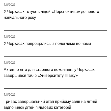
7/8/2026
У Черкасах готують ліцей «Перспектива» до нового
навчального року
7/8/2026
У Черкасах попрощались із полеглими воїнами
7/8/2026
Активне літо для старшого покоління: у Черкасах
завершився табір «Університету ІІІ віку»
7/8/2026
Триває завершальний етап прийому заяв на літній
відпочинок дітей пільгових категорій