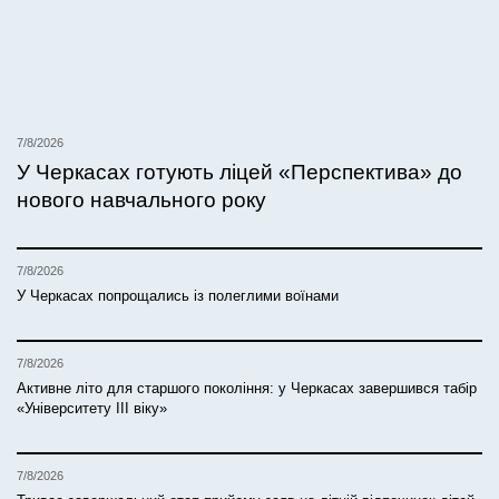
7/8/2026
У Черкасах готують ліцей «Перспектива» до
нового навчального року
7/8/2026
У Черкасах попрощались із полеглими воїнами
7/8/2026
Активне літо для старшого покоління: у Черкасах завершився табір
«Університету ІІІ віку»
7/8/2026