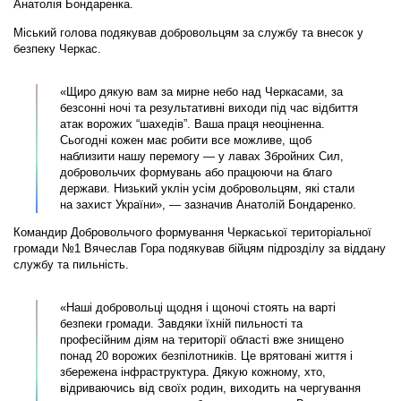
Анатолія Бондаренка.
Міський голова подякував добровольцям за службу та внесок у
безпеку Черкас.
«Щиро дякую вам за мирне небо над Черкасами, за
безсонні ночі та результативні виходи під час відбиття
атак ворожих “шахедів”. Ваша праця неоціненна.
Сьогодні кожен має робити все можливе, щоб
наблизити нашу перемогу — у лавах Збройних Сил,
добровольчих формувань або працюючи на благо
держави. Низький уклін усім добровольцям, які стали
на захист України», — зазначив Анатолій Бондаренко.
Командир Добровольчого формування Черкаської територіальної
громади №1 Вячеслав Гора подякував бійцям підрозділу за віддану
службу та пильність.
«Наші добровольці щодня і щоночі стоять на варті
безпеки громади. Завдяки їхній пильності та
професійним діям на території області вже знищено
понад 20 ворожих безпілотників. Це врятовані життя і
збережена інфраструктура. Дякую кожному, хто,
відриваючись від своїх родин, виходить на чергування