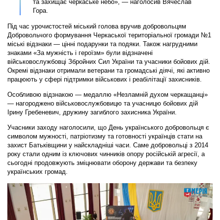
та захищає черкаське небо», — наголосив Вячеслав
Гора.
Під час урочистостей міський голова вручив добровольцям
Добровольчого формування Черкаської територіальної громади №1
міські відзнаки — цінні подарунки та подяки. Також нагрудними
знаками «За мужність і героїзм» були відзначені
військовослужбовці Збройних Сил України та учасники бойових дій.
Окремі відзнаки отримали ветерани та громадські діячі, які активно
працюють у сфері підтримки військових і реабілітації захисників.
Особливою відзнакою — медаллю «Незламній духом черкащанці»
— нагороджено військовослужбовицю та учасницю бойових дій
Ірину Гребеневич, дружину загиблого захисника України.
Учасники заходу наголосили, що День українського добровольця є
символом мужності, патріотизму та готовності українців стати на
захист Батьківщини у найскладніші часи. Саме добровольці з 2014
року стали одним із ключових чинників опору російській агресії, а
сьогодні продовжують зміцнювати оборону держави та безпеку
українських громад.