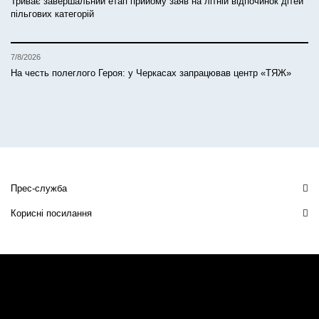
Триває завершальний етап прийому заяв на літній відпочинок дітей
пільгових категорій
7/8/2026
На честь полеглого Героя: у Черкасах запрацював центр «ТЯЖ»
Прес-служба
Корисні посилання