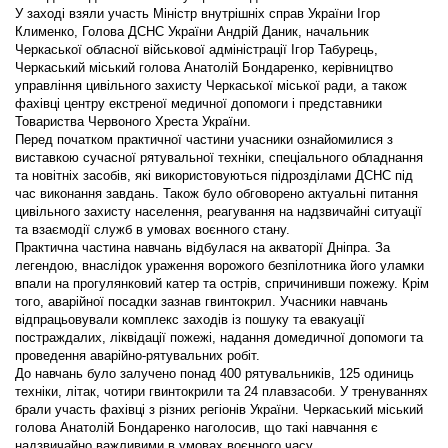
У заході взяли участь Міністр внутрішніх справ України Ігор
Клименко, Голова ДСНС України Андрій Даник, начальник
Черкаської обласної військової адміністрації Ігор Табурець,
Черкаський міський голова Анатолій Бондаренко, керівництво
управління цивільного захисту Черкаської міської ради, а також
фахівці центру екстреної медичної допомоги і представники
Товариства Червоного Хреста України.
Перед початком практичної частини учасники ознайомилися з
виставкою сучасної рятувальної техніки, спеціального обладнання
та новітніх засобів, які використовуються підрозділами ДСНС під
час виконання завдань. Також було обговорено актуальні питання
цивільного захисту населення, реагування на надзвичайні ситуації
та взаємодії служб в умовах воєнного стану.
Практична частина навчань відбулася на акваторії Дніпра. За
легендою, внаслідок ураження ворожого безпілотника його уламки
впали на прогулянковий катер та острів, спричинивши пожежу. Крім
того, аварійної посадки зазнав гвинтокрил. Учасники навчань
відпрацьовували комплекс заходів із пошуку та евакуації
постраждалих, ліквідації пожежі, надання домедичної допомоги та
проведення аварійно-рятувальних робіт.
До навчань було залучено понад 400 рятувальників, 125 одиниць
техніки, літак, чотири гвинтокрили та 24 плавзасоби. У тренуваннях
брали участь фахівці з різних регіонів України. Черкаський міський
голова Анатолій Бондаренко наголосив, що такі навчання є
надзвичайно важливими в умовах воєнного часу.