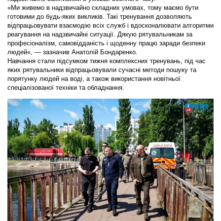
«Ми живемо в надзвичайно складних умовах, тому маємо бути
готовими до будь-яких викликів. Такі тренування дозволяють
відпрацьовувати взаємодію всіх служб і вдосконалювати алгоритми
реагування на надзвичайні ситуації. Дякую рятувальникам за
професіоналізм, самовідданість і щоденну працю заради безпеки
людей«, — зазначив Анатолій Бондаренко.
Навчання стали підсумком тижня комплексних тренувань, під час
яких рятувальники відпрацьовували сучасні методи пошуку та
порятунку людей на воді, а також використання новітньої
спеціалізованої техніки та обладнання.