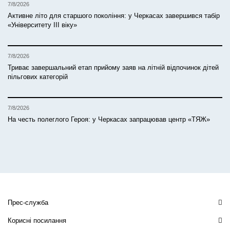
7/8/2026
Активне літо для старшого покоління: у Черкасах завершився табір
«Університету ІІІ віку»
7/8/2026
Триває завершальний етап прийому заяв на літній відпочинок дітей
пільгових категорій
7/8/2026
На честь полеглого Героя: у Черкасах запрацював центр «ТЯЖ»
Прес-служба
Корисні посилання