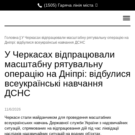
(1505) Гаряча лінія міста
Головна
|
У Черкасах відпрацювали масштабну рятувальну операцію на
Дніпрі: відбулися всеукраїнські навчання ДСНС
У Черкасах відпрацювали
масштабну рятувальну
операцію на Дніпрі: відбулися
всеукраїнські навчання
ДСНС
11/6/2026
Черкаси стали майданчиком для проведення масштабних
всеукраїнських навчань Державної служби України з надзвичайних
ситуацій, спрямованих на відпрацювання дій під час ліквідації
наслідків надзвичайних ситуацій на водних об’єктах.