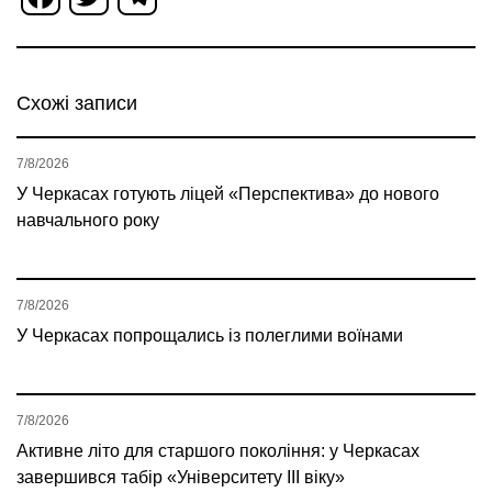
Схожі записи
7/8/2026
У Черкасах готують ліцей «Перспектива» до нового
навчального року
7/8/2026
У Черкасах попрощались із полеглими воїнами
7/8/2026
Активне літо для старшого покоління: у Черкасах
завершився табір «Університету ІІІ віку»