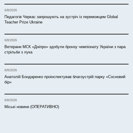
6/8/2026
Педагогів Черкас запрошують на зустріч із переможцем Global
Teacher Prize Ukraine
6/8/2026
Ветерани МСК «Дніпро» здобули бронзу чемпіонату України з пара
стрільби з лука
6/8/2026
Анатолій Бондаренко проінспектував благоустрій парку «Сосновий
бір»
6/8/2026
Міські новини (ОПЕРАТИВНО)