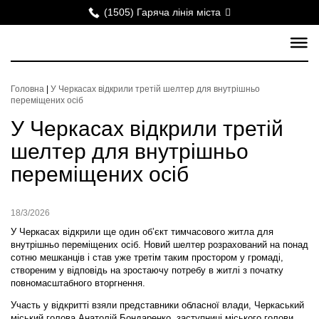
(1505) Гаряча лінія міста
Головна
|
У Черкасах відкрили третій шелтер для внутрішньо
переміщених осіб
У Черкасах відкрили третій
шелтер для внутрішньо
переміщених осіб
18/3/2026
У Черкасах відкрили ще один об’єкт тимчасового житла для
внутрішньо переміщених осіб. Новий шелтер розрахований на понад
сотню мешканців і став уже третім таким простором у громаді,
створеним у відповідь на зростаючу потребу в житлі з початку
повномасштабного вторгнення.
Участь у відкритті взяли представники обласної влади, Черкаський
міський голова Анатолій Бондаренко, заступниці міського голови