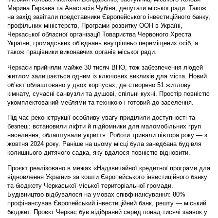
Марина Гаркава та Анастасія Чубіна, депутати міської ради. Також
на захід завітали представники Європейського інвестиційного банку,
профільних міністерств, Програми розвитку ООН в Україні,
Черкаської обласної організації Товариства Червоного Хреста
України, громадських об’єднань внутрішньо переміщених осіб, а
також працівники виконавчих органів міської ради.
Черкаси прийняли майже 30 тисяч ВПО, тож забезпечення людей
житлом залишається одним із ключових викликів для міста. Новий
об’єкт облаштовано у двох корпусах, де створено 51 житлову
кімнату, сучасні санвузли та душові, спільні кухні. Простір повністю
укомплектований меблями та технікою і готовий до заселення.
Під час реконструкції особливу увагу приділили доступності та
безпеці: встановили ліфти й підйомники для маломобільних груп
населення, облаштували укриття. Роботи тривали півтора року — з
жовтня 2024 року. Раніше на цьому місці була занедбана будівля
колишнього дитячого садка, яку вдалося повністю відновити.
Проєкт реалізовано в межах «Надзвичайної кредитної програми для
відновлення України» за кошти Європейського інвестиційного банку
та бюджету Черкаської міської територіальної громади.
Будівництво відбувалося на умовах співфінансування: 80%
профінансував Європейський інвестиційний банк, решту — міський
бюджет. Проєкт Черкас був відібраний серед понад тисячі заявок у