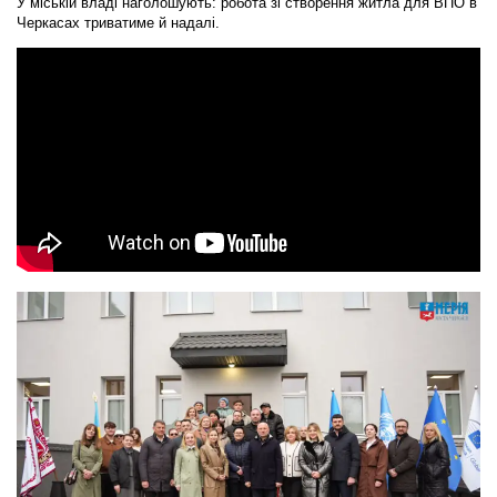
У міській владі наголошують: робота зі створення житла для ВПО в
Черкасах триватиме й надалі.