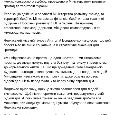
межах конкурсного відбору, проведеного Міністерством розвитку
громад та територій України.
Реалізацію здійснено за участі Міністерства розвитку громад та
територій України, Міністерства фінансів України та за технічної
підтримки Програми розвитку ООН в Україні. Це приклад
ефективної взаємодії держави, місцевого самоврядування та
міжнародних партнерів.
Черкаський міський голова Анатолій Бондаренко наголосив, що цей
проєкт має не лише соціальне, а й стратегічне значення для
громади:
«Ми відкриваємо не просто ще один шелтер — ми створюємо
простір, де люди можуть відчути безпеку, підтримку і повернутися
до нормального життя. Те, що ще донедавна було занедбаною
будівлею, сьогодні стало сучасним житлом для понад ста людей.
Ми свідомо інвестуємо в такі проєкти, адже розуміємо свою
відповідальність перед тими, хто через війну втратив дім.
Водночас щиро хочу, щоб це житло залишалося для людей
тимчасовим. Щоб після перемоги кожен зміг повернутися у свій
рідний дім. А поки війна триває — наше завдання зробити все
можливе, аби люди тут мали гідні умови і відчували себе частиною
Черкаської громади».