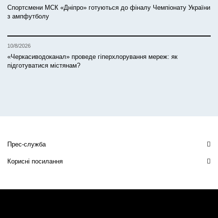
Спортсмени МСК «Дніпро» готуються до фіналу Чемпіонату України
з ампфутболу
10/8/2026
«Черкасиводоканал» проведе гіперхлорування мереж: як
підготуватися містянам?
Прес-служба
Корисні посилання