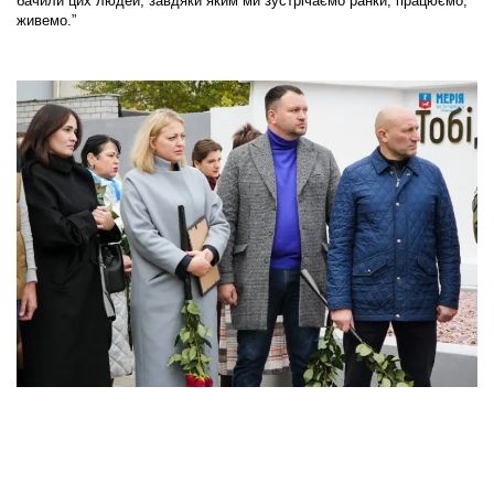
бачили цих людей, завдяки яким ми зустрічаємо ранки, працюємо,
живемо.”