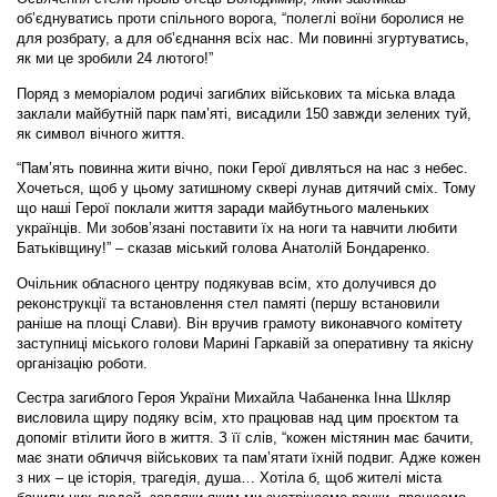
об’єднуватись проти спільного ворога, “полеглі воїни боролися не
для розбрату, а для об’єднання всіх нас. Ми повинні згуртуватись,
як ми це зробили 24 лютого!”
Поряд з меморіалом родичі загиблих військових та міська влада
заклали майбутній парк пам’яті, висадили 150 завжди зелених туй,
як символ вічного життя.
“Пам’ять повинна жити вічно, поки Герої дивляться на нас з небес.
Хочеться, щоб у цьому затишному сквері лунав дитячий сміх. Тому
що наші Герої поклали життя заради майбутнього маленьких
українців. Ми зобов’язані поставити їх на ноги та навчити любити
Батьківщину!” – сказав міський голова Анатолій Бондаренко.
Очільник обласного центру подякував всім, хто долучився до
реконструкції та встановлення стел памяті (першу встановили
раніше на площі Слави). Він вручив грамоту виконавчого комітету
заступниці міського голови Марині Гаркавій за оперативну та якісну
організацію роботи.
Сестра загиблого Героя України Михайла Чабаненка Інна Шкляр
висловила щиру подяку всім, хто працював над цим проєктом та
допоміг втілити його в життя. З її слів, “кожен містянин має бачити,
має знати обличчя військових та пам’ятати їхній подвиг. Адже кожен
з них – це історія, трагедія, душа… Хотіла б, щоб жителі міста