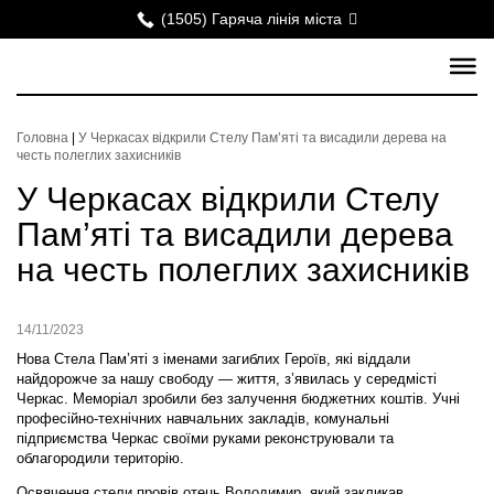
(1505) Гаряча лінія міста
Головна
|
У Черкасах відкрили Стелу Пам’яті та висадили дерева на
честь полеглих захисників
У Черкасах відкрили Стелу
Пам’яті та висадили дерева
на честь полеглих захисників
14/11/2023
Нова Стела Пам’яті з іменами загиблих Героїв, які віддали
найдорожче за нашу свободу — життя, з’явилась у середмісті
Черкас. Меморіал зробили без залучення бюджетних коштів. Учні
професійно-технічних навчальних закладів, комунальні
підприємства Черкас своїми руками реконструювали та
облагородили територію.
Освячення стели провів отець Володимир, який закликав