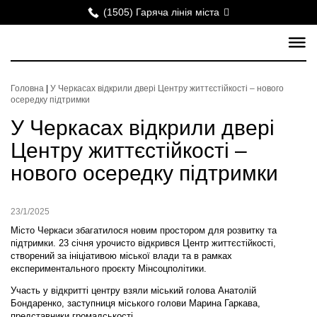
(1505) Гаряча лінія міста
Головна
|
У Черкасах відкрили двері Центру життєстійкості – нового
осередку підтримки
У Черкасах відкрили двері
Центру життєстійкості –
нового осередку підтримки
23/1/2025
Місто Черкаси збагатилося новим простором для розвитку та
підтримки. 23 січня урочисто відкрився Центр життєстійкості,
створений за ініціативою міської влади та в рамках
експериментального проєкту Мінсоцполітики.
Участь у відкритті центру взяли міський голова Анатолій
Бондаренко, заступниця міського голови Марина Гаркава,
представники громадськості.