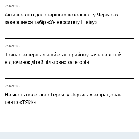
7/8/2026
Активне літо для старшого покоління: у Черкасах
завершився табір «Університету ІІІ віку»
7/8/2026
Триває завершальний етап прийому заяв на літній
відпочинок дітей пільгових категорій
7/8/2026
На честь полеглого Героя: у Черкасах запрацював
центр «ТЯЖ»