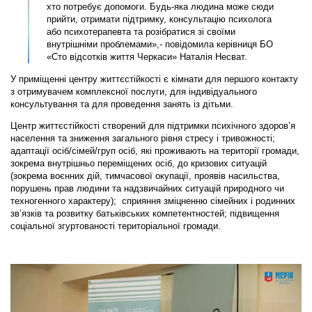
хто потребує допомоги. Будь-яка людина може сюди
прийти, отримати підтримку, консультацію психолога
або психотерапевта та розібратися зі своїми
внутрішніми проблемами»,- повідомила керівниця БО
«Сто відсотків життя Черкаси» Наталія Несват.
У приміщенні центру життєстійкості є кімнати для першого контакту
з отримувачем комплексної послуги, для індивідуального
консультування та для проведення занять із дітьми.
Центр життєстійкості створений для підтримки психічного здоров’я
населення та зниження загального рівня стресу і тривожності;
адаптації осіб/сімей/груп осіб, які проживають на території громади,
зокрема внутрішньо переміщених осіб, до кризових ситуацій
(зокрема воєнних дій, тимчасової окупації, проявів насильства,
порушень прав людини та надзвичайних ситуацій природного чи
техногенного характеру); сприяння зміцненню сімейних і родинних
зв’язків та розвитку батьківських компетентностей; підвищення
соціальної згуртованості територіальної громади.