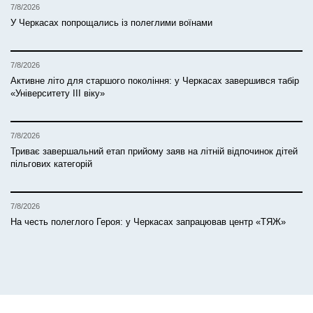
7/8/2026
У Черкасах попрощались із полеглими воїнами
7/8/2026
Активне літо для старшого покоління: у Черкасах завершився табір
«Університету ІІІ віку»
7/8/2026
Триває завершальний етап прийому заяв на літній відпочинок дітей
пільгових категорій
7/8/2026
На честь полеглого Героя: у Черкасах запрацював центр «ТЯЖ»