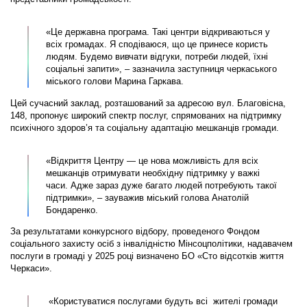
«Це державна програма. Такі центри відкриваються у
всіх громадах. Я сподіваюся, що це принесе користь
людям. Будемо вивчати відгуки, потреби людей, їхні
соціальні запити», – зазначила заступниця черкаського
міського голови Марина Гаркава.
Цей сучасний заклад, розташований за адресою вул. Благовісна,
148, пропонує широкий спектр послуг, спрямованих на підтримку
психічного здоров’я та соціальну адаптацію мешканців громади.
«Відкриття Центру — це нова можливість для всіх
мешканців отримувати необхідну підтримку у важкі
часи. Адже зараз дуже багато людей потребують такої
підтримки», – зауважив міський голова Анатолій
Бондаренко.
За результатами конкурсного відбору, проведеного Фондом
соціального захисту осіб з інвалідністю Мінсоцполітики, надавачем
послуги в громаді у 2025 році визначено БО «Сто відсотків життя
Черкаси».
«Користуватися послугами будуть всі жителі громади