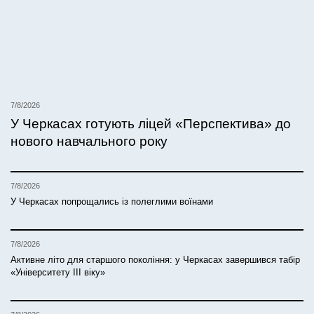
7/8/2026
У Черкасах готують ліцей «Перспектива» до
нового навчального року
7/8/2026
У Черкасах попрощались із полеглими воїнами
7/8/2026
Активне літо для старшого покоління: у Черкасах завершився табір
«Університету ІІІ віку»