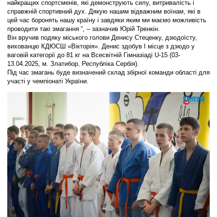
найкращих спортсменів, які демонструють силу, витривалість і
справжній спортивний дух. Дякую нашим відважним воїнам, які в
цей час боронять нашу країну і завдяки яким ми маємо можливість
проводити такі змагання “, – зазначив Юрій Тренкін.
Він вручив подяку міського голови Денису Стеценку, дзюдоїсту,
вихованцю КДЮСШ «Вікторія». Денис здобув І місце з дзюдо у
ваговій категорії до 81 кг на Всесвітній Гімназіаді U-15 (03-
13.04.2025, м. Златибор, Республіка Сербія).
Під час змагань буде визначений склад збірної команди області для
участі у чемпіонаті України.