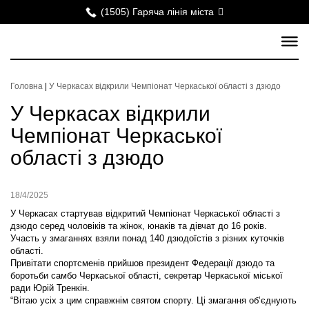
(1505) Гаряча лінія міста
Головна
|
У Черкасах відкрили Чемпіонат Черкаської області з дзюдо
У Черкасах відкрили
Чемпіонат Черкаської
області з дзюдо
18/4/2025
У Черкасах стартував відкритий Чемпіонат Черкаської області з
дзюдо серед чоловіків та жінок, юнаків та дівчат до 16 років.
Участь у змаганнях взяли понад 140 дзюдоїстів з різних куточків
області.
Привітати спортсменів прийшов президент Федерації дзюдо та
боротьби самбо Черкаської області, секретар Черкаської міської
ради Юрій Тренкін.
“Вітаю усіх з цим справжнім святом спорту. Ці змагання об’єднують