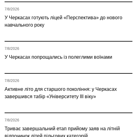
7/8/2026
У Черкасах готують ліцей «Перспектива» до нового
навчального року
7/8/2026
У Черкасах попрощались із полеглими воїнами
7/8/2026
Активне літо для старшого покоління: у Черкасах
завершився табір «Університету ІІІ віку»
7/8/2026
Триває завершальний етап прийому заяв на літній
відпочинок дітей пільгових категорій