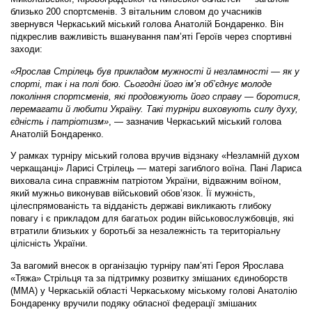
близько 200 спортсменів. З вітальним словом до учасників
звернувся Черкаський міський голова Анатолій Бондаренко. Він
підкреслив важливість вшанування пам’яті Героїв через спортивні
заходи:
«Ярослав Стрілець був прикладом мужності й незламності — як у
спорті, так і на полі бою. Сьогодні його ім’я об’єднує молоде
покоління спортсменів, які продовжують його справу — боротися,
перемагати й любити Україну. Такі турніри виховують силу духу,
єдність і патріотизм»
, — зазначив Черкаський міський голова
Анатолій Бондаренко.
У рамках турніру міський голова вручив відзнаку «Незламній духом
черкащанці» Ларисі Стрілець — матері загиблого воїна. Пані Лариса
виховала сина справжнім патріотом України, відважним воїном,
який мужньо виконував військовий обов’язок. Її мужність,
цілеспрямованість та відданість державі викликають глибоку
повагу і є прикладом для багатьох родин військовослужбовців, які
втратили близьких у боротьбі за незалежність та територіальну
цілісність України.
За вагомий внесок в організацію турніру пам’яті Героя Ярослава
«Тяжа» Стрільця та за підтримку розвитку змішаних єдиноборств
(ММА) у Черкаській області Черкаському міському голові Анатолію
Бондаренку вручили подяку обласної федерації змішаних