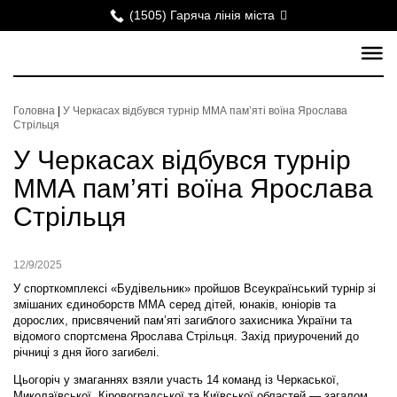
(1505) Гаряча лінія міста
Головна
|
У Черкасах відбувся турнір ММА пам’яті воїна Ярослава
Стрільця
У Черкасах відбувся турнір
ММА пам’яті воїна Ярослава
Стрільця
12/9/2025
У спорткомплексі «Будівельник» пройшов Всеукраїнський турнір зі
змішаних єдиноборств ММА серед дітей, юнаків, юніорів та
дорослих, присвячений пам’яті загиблого захисника України та
відомого спортсмена Ярослава Стрільця. Захід приурочений до
річниці з дня його загибелі.
Цьогоріч у змаганнях взяли участь 14 команд із Черкаської,
Миколаївської, Кіровоградської та Київської областей — загалом