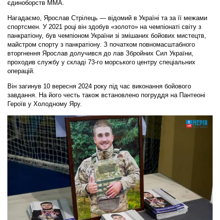
єдиноборств ММА.
Нагадаємо, Ярослав Стрілець — відомий в Україні та за її межами
спортсмен. У 2021 році він здобув «золото» на чемпіонаті світу з
панкратіону, був чемпіоном України зі змішаних бойових мистецтв,
майстром спорту з панкратіону. З початком повномасштабного
вторгнення Ярослав долучився до лав Збройних Сил України,
проходив службу у складі 73-го морського центру спеціальних
операцій.
Він загинув 10 вересня 2024 року під час виконання бойового
завдання. На його честь також встановлено погруддя на Пантеоні
Героїв у Холодному Яру.