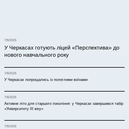
7/8/2026
У Черкасах готують ліцей «Перспектива» до
нового навчального року
7/8/2026
У Черкасах попрощались із полеглими воїнами
7/8/2026
Активне літо для старшого покоління: у Черкасах завершився табір
«Університету ІІІ віку»
7/8/2026