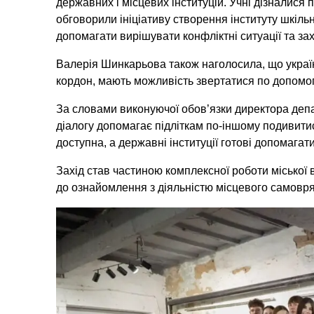
державних і місцевих інституцій. Учні дізналис
обговорили ініціативу створення інституту шкіл
допомагати вирішувати конфліктні ситуації та за
Валерія Шинкарьова також наголосила, що українс
кордон, мають можливість звертатися по допомог
За словами виконуючої обов’язки директора деп
діалогу допомагає підліткам по-іншому подивитис
доступна, а державні інституції готові допомагати
Захід став частиною комплексної роботи міської
до ознайомлення з діяльністю місцевого самовр