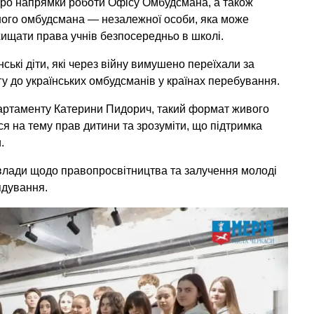
я про напрямки роботи Офісу Омбудсмана, а також
ьного омбудсмана — незалежної особи, яка може
хищати права учнів безпосередньо в школі.
ькі діти, які через війну вимушено переїхали за
у до українських омбудсманів у країнах перебування.
артаменту Катерини Пидорич, такий формат живого
я на тему прав дитини та зрозуміти, що підтримка
.
 влади щодо правопросвітництва та залучення молоді
ядування.