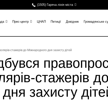
(1505) Гаряча лінія міста
ада
Прес-центр
ЦНАП
Петиції
Довідник
Громадянське с
колярів-стажерів до Міжнародного дня захисту дітей
дбувся правопро
лярів-стажерів д
дня захисту діте