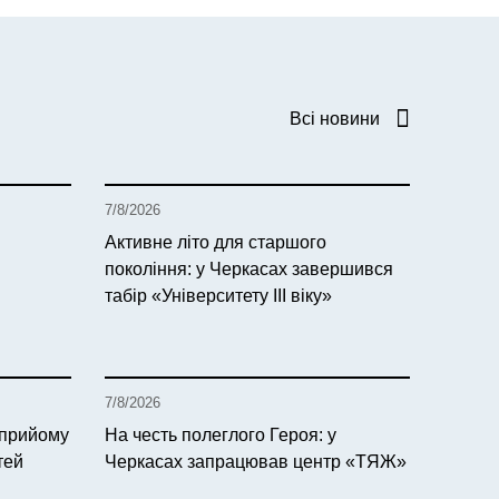
Всі новини
7/8/2026
Активне літо для старшого
покоління: у Черкасах завершився
табір «Університету ІІІ віку»
7/8/2026
 прийому
На честь полеглого Героя: у
тей
Черкасах запрацював центр «ТЯЖ»