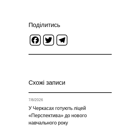
Поділитись
Facebook
Twitter
Telegram
Схожі записи
7/8/2026
У Черкасах готують ліцей
«Перспектива» до нового
навчального року