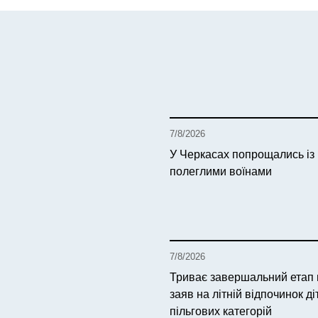
7/8/2026
У Черкасах попрощались із
полеглими воїнами
7/8/2026
Триває завершальний етап
заяв на літній відпочинок ді
пільгових категорій