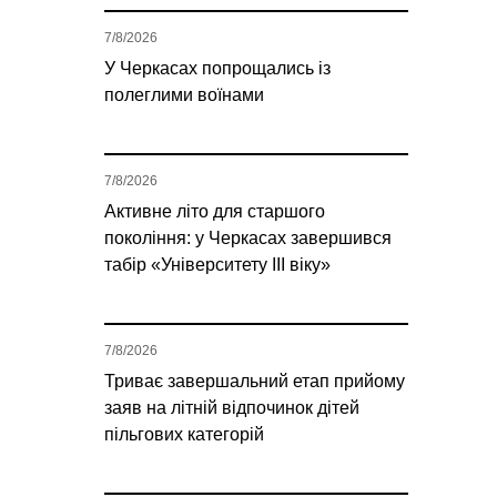
7/8/2026
У Черкасах попрощались із
полеглими воїнами
7/8/2026
Активне літо для старшого
покоління: у Черкасах завершився
табір «Університету ІІІ віку»
7/8/2026
Триває завершальний етап прийому
заяв на літній відпочинок дітей
пільгових категорій