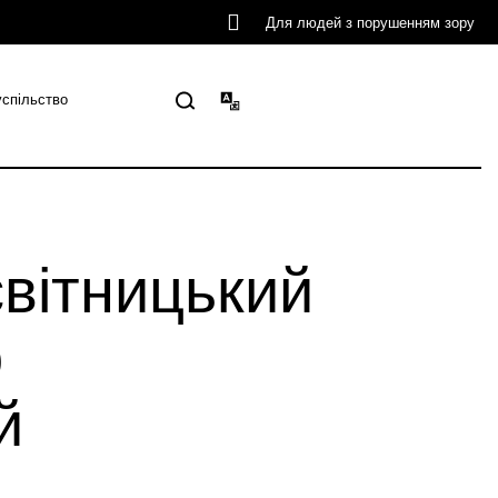
Для людей з порушенням зору
успільство
світницький
о
й