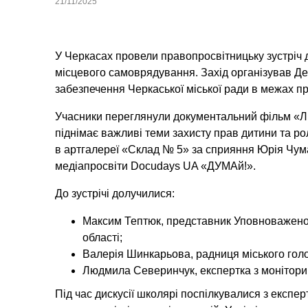
21/11/2025
У Черкасах провели правопросвітницьку зустріч 
місцевого самоврядування. Захід організував Д
забезпечення Черкаської міської ради в межах п
Учасники переглянули документальний фільм «Ліз
піднімає важливі теми захисту прав дитини та рол
в артгалереї «Склад № 5» за сприяння Юрія Чума
медіапросвіти Docudays UA «ДУМАй!».
До зустрічі долучилися:
Максим Тептюк
, представник Уповноважено
області;
Валерія Шинкарьова
, радниця міського гол
Людмила Северинчук
, експертка з монітор
Під час дискусії школярі поспілкувалися з експер