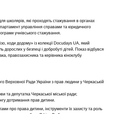
для школярів, які проходять стажування в органах
епартамент управління справами та юридичного
рограми учнівського стажування.
о, ходи додому» із колекції Docudays UA, який
ь дорослих у безпеці і добробуті дітей. Показ відбувся
ка, правозахисника та керівника кіноклубу
го Верховної Ради України з прав людини у Черкаській
ови та депутатка Черкаської міської ради;
ингу дотримання прав дитини.
тами про права дитини, інструменти їх захисту та роль