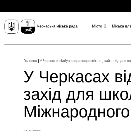
Черкаська міська рада
Місто
Міська вл
Головна
|
У Черкасах відбувся правопросвітницький захід для ш
У Черкасах ві
захід для шко
Міжнародного 