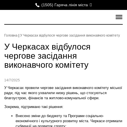
(1505) Гаряча лінія міста
Головна
|
У Черкасах відбулося чергове засідання виконавчого комітету
У Черкасах відбулося
чергове засідання
виконавчого комітету
14/7/2025
У Черкасах провели чергове засідання виконавчого комітету міської
ради, під час якого ухвалили низку рішень, що стосуються
благоустрою, фінансів та житлово-комунальної сфери.
Зокрема, підтримано такі рішення:
Внесено зміни до бюджету та Програми соціально-
економічного і культурного розвитку міста.
Черкаси отримали
субвенції на розвиток спорту: