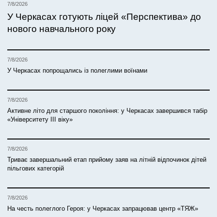
7/8/2026
У Черкасах готують ліцей «Перспектива» до
нового навчального року
7/8/2026
У Черкасах попрощались із полеглими воїнами
7/8/2026
Активне літо для старшого покоління: у Черкасах завершився табір
«Університету ІІІ віку»
7/8/2026
Триває завершальний етап прийому заяв на літній відпочинок дітей
пільгових категорій
7/8/2026
На честь полеглого Героя: у Черкасах запрацював центр «ТЯЖ»