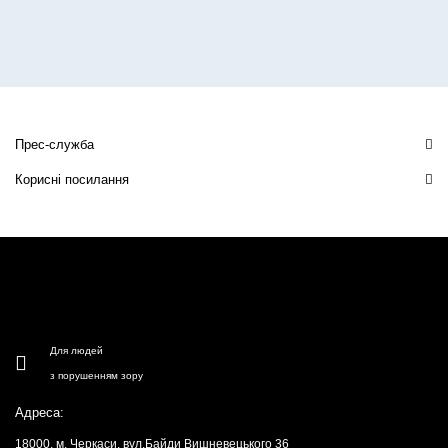
Прес-служба
Корисні посилання
Для людей
з порушенням зору
Адреса:
18000, м. Черкаси, вул.Байди Вишневецького 36