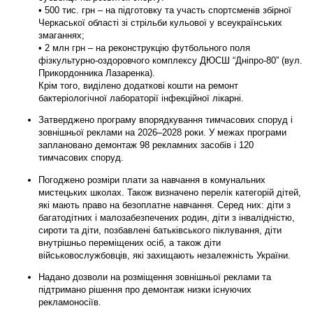
• 500 тис. грн – на підготовку та участь спортсменів збірної
Черкаської області зі стрільби кульової у всеукраїнських
змаганнях;
• 2 млн грн – на реконструкцію футбольного поля
фізкультурно-оздоровчого комплексу ДЮСШ “Дніпро-80” (вул.
Прикордонника Лазаренка).
Крім того, виділено додаткові кошти на ремонт
бактеріологічної лабораторії інфекційної лікарні.
Затверджено програму впорядкування тимчасових споруд і
зовнішньої реклами на 2026–2028 роки.
У межах програми
заплановано демонтаж 98 рекламних засобів і 120
тимчасових споруд.
Погоджено розміри плати за навчання в комунальних
мистецьких школах.
Також визначено перелік категорій дітей,
які мають право на безоплатне навчання. Серед них: діти з
багатодітних і малозабезпечених родин, діти з інвалідністю,
сироти та діти, позбавлені батьківського піклування, діти
внутрішньо переміщених осіб, а також діти
військовослужбовців, які захищають незалежність України.
Надано дозволи на розміщення зовнішньої реклами
та
підтримано рішення про демонтаж низки існуючих
рекламоносіїв.