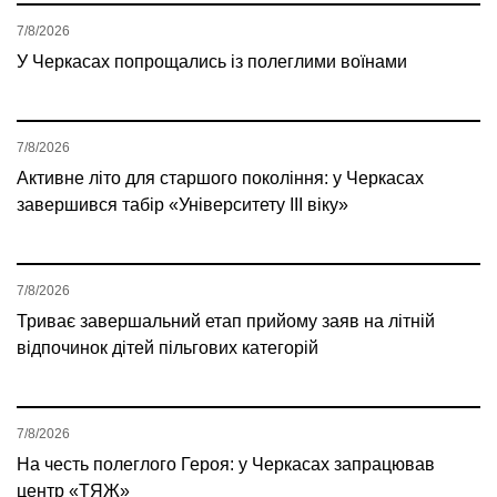
7/8/2026
У Черкасах попрощались із полеглими воїнами
7/8/2026
Активне літо для старшого покоління: у Черкасах
завершився табір «Університету ІІІ віку»
7/8/2026
Триває завершальний етап прийому заяв на літній
відпочинок дітей пільгових категорій
7/8/2026
На честь полеглого Героя: у Черкасах запрацював
центр «ТЯЖ»