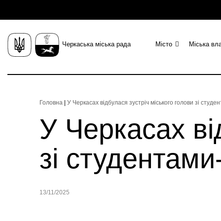
Черкаська міська рада
Місто
Міська вл
Головна
|
У Черкасах відбулася зустріч міського голови зі студ
У Черкасах ві
зі студентами
13/11/2025