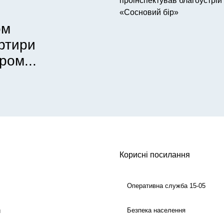
проінспектував благоустрій
«Сосновий бір»
ом
артири
ром...
Корисні посилання
Оперативна служба 15-05
Безпека населення
й