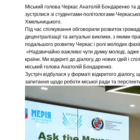
Міський голова Черкас Анатолій Бондаренко та д
зустрілися зі студентами-політологами Черкасько
Хмельницького.
Під час спілкування обговорили розвиток грома
децентралізації та актуальні виклики, з якими п
подальшого розвитку Черкас і ролі молодих фахі
«Надзвичайно важливо чути думку молоді, адже 
країни. Ми відкриті до діалогу, до нових ідей і с
міський голова Анатолій Бондаренко.
Зустріч відбулася у форматі відкритого діалогу,
запитання щодо роботи міської ради та перспекти