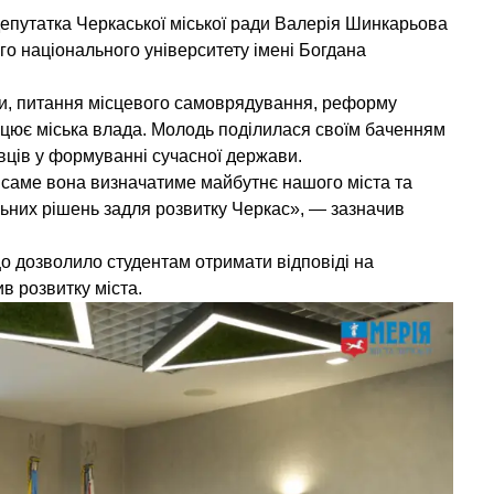
епутатка Черкаської міської ради Валерія Шинкарьова
го національного університету імені Богдана
ди, питання місцевого самоврядування, реформу
рацює міська влада. Молодь поділилася своїм баченням
вців у формуванні сучасної держави.
саме вона визначатиме майбутнє нашого міста та
пільних рішень задля розвитку Черкас», — зазначив
 що дозволило студентам отримати відповіді на
в розвитку міста.