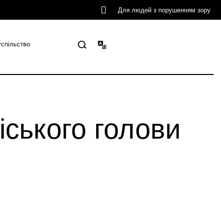
Для людей з порушенням зору
успільство
іського голови