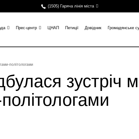
(1505) Гаряча лінія міста
ада
Прес-центр
ЦНАП
Петиції
Довідник
Громадянське с
ентами-політологами
дбулася зустріч м
-політологами