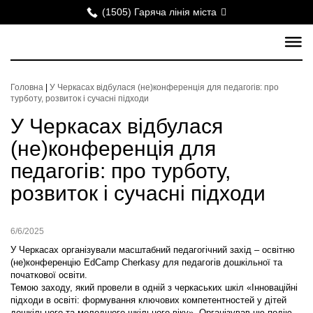
(1505) Гаряча лінія міста
Головна
|
У Черкасах відбулася (не)конференція для педагогів: про
турботу, розвиток і сучасні підходи
У Черкасах відбулася
(не)конференція для
педагогів: про турботу,
розвиток і сучасні підходи
6/6/2025
У Черкасах організували масштабний педагогічний захід – освітню
(не)конференцію EdCamp Cherkasy для педагогів дошкільної та
початкової освіти.
Темою заходу, який провели в одній з черкаських шкіл «Інноваційні
підходи в освіті: формування ключових компетентностей у дітей
дошкільного та молодшого шкільного віку». Організував цю подію