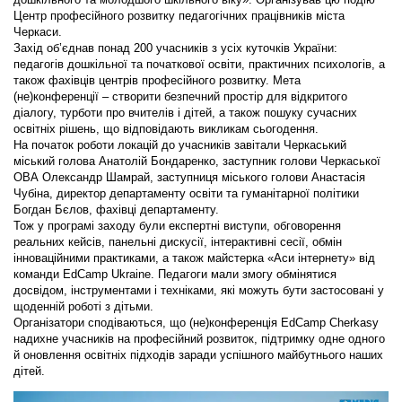
Центр професійного розвитку педагогічних працівників міста
Черкаси.
Захід об’єднав понад 200 учасників з усіх куточків України:
педагогів дошкільної та початкової освіти, практичних психологів, а
також фахівців центрів професійного розвитку. Мета
(не)конференції – створити безпечний простір для відкритого
діалогу, турботи про вчителів і дітей, а також пошуку сучасних
освітніх рішень, що відповідають викликам сьогодення.
На початок роботи локацій до учасників завітали Черкаський
міський голова Анатолій Бондаренко, заступник голови Черкаської
ОВА Олександр Шамрай, заступниця міського голови Анастасія
Чубіна, директор департаменту освіти та гуманітарної політики
Богдан Бєлов, фахівці департаменту.
Тож у програмі заходу були експертні виступи, обговорення
реальних кейсів, панельні дискусії, інтерактивні сесії, обмін
інноваційними практиками, а також майстерка «Аси інтернету» від
команди EdCamp Ukraine. Педагоги мали змогу обмінятися
досвідом, інструментами і техніками, які можуть бути застосовані у
щоденній роботі з дітьми.
Організатори сподіваються, що (не)конференція EdCamp Cherkasy
надихне учасників на професійний розвиток, підтримку одне одного
й оновлення освітніх підходів заради успішного майбутнього наших
дітей.