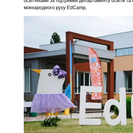
освітянами за підтримки департаменту освіти та 
міжнародного руху EdCamp.