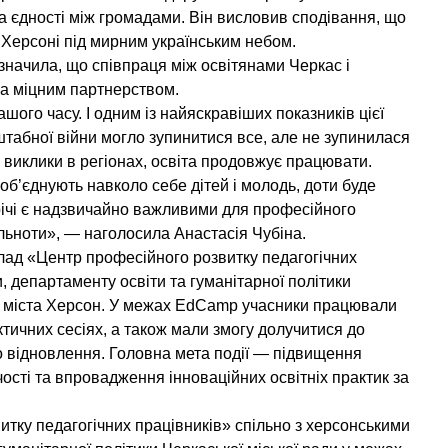
а єдності між громадами. Він висловив сподівання, що
 Херсоні під мирним українським небом.
значила, що співпраця між освітянами Черкас і
ла міцним партнерством.
шого часу. І одним із найяскравіших показників цієї
штабної війни могло зупинитися все, але не зупинилася
і виклики в регіонах, освіта продовжує працювати.
об’єднують навколо себе дітей і молодь, доти буде
трічі є надзвичайно важливими для професійного
ільноти», — наголосила Анастасія Чубіна.
лад «Центр професійного розвитку педагогічних
, департаменту освіти та гуманітарної політики
оти міста Херсон. У межах EdCamp учасники працювали
ктичних сесіях, а також мали змогу долучитися до
о відновлення. Головна мета події — підвищення
чості та впровадження інноваційних освітніх практик за
итку педагогічних працівників» спільно з херсонськими