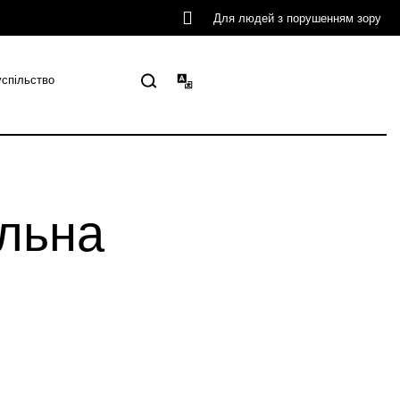
Для людей з порушенням зору
успільство
альна