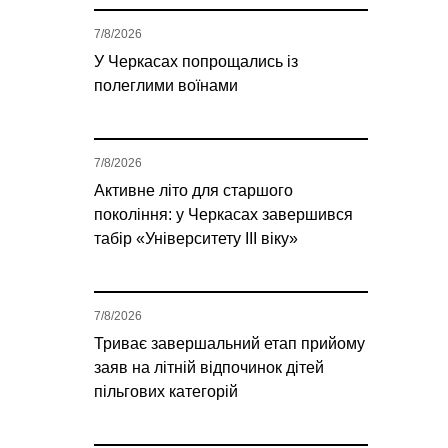
7/8/2026
У Черкасах попрощались із
полеглими воїнами
7/8/2026
Активне літо для старшого
покоління: у Черкасах завершився
табір «Університету ІІІ віку»
7/8/2026
Триває завершальний етап прийому
заяв на літній відпочинок дітей
пільгових категорій