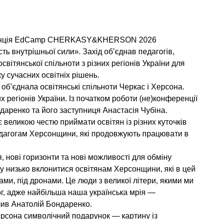
ференція EdCamp CHERKASY&KHERSON 2026
ь внутрішньої сили». Захід об’єднав педагогів,
освітянської спільноти з різних регіонів України для
у сучасних освітніх рішень.
об’єднала освітянські спільноти Черкас і Херсона.
х регіонів України. Із початком роботи (не)конференції
даренко та його заступниця Анастасія Чубіна.
великою честю приймати освітян із різних куточків
педагогам Херсонщини, які продовжують працювати в
, нові горизонти та нові можливості для обміну
 низько вклонитися освітянам Херсонщини, які в цей
ами, під дронами. Це люди з великої літери, якими ми
г, адже найбільша наша українська мрія —
чив Анатолій Бондаренко.
рсона символічний подарунок — картину із