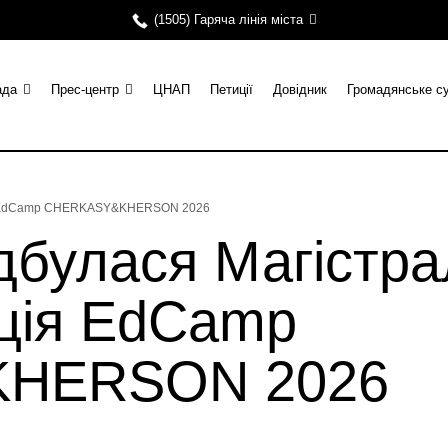
(1505) Гаряча лінія міста
ада
Прес-центр
ЦНАП
Петиції
Довідник
Громадянське с
ція EdCamp CHERKASY&KHERSON 2026
дбулася Магістр
ція EdCamp
HERSON 2026