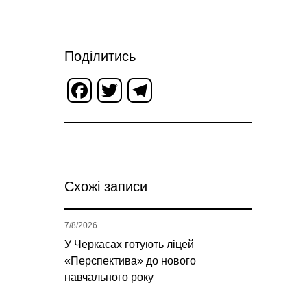
Поділитись
Facebook
Twitter
Telegram
Схожі записи
7/8/2026
У Черкасах готують ліцей
«Перспектива» до нового
навчального року