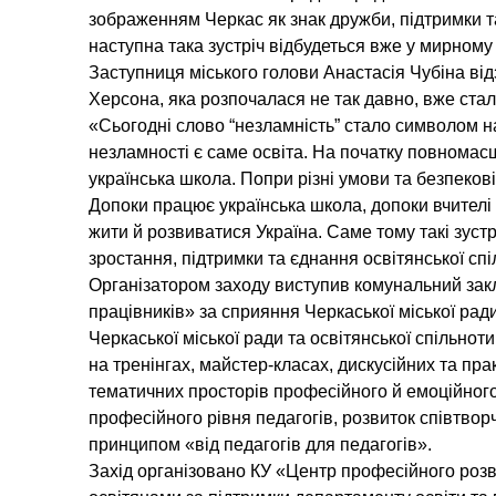
зображенням Черкас як знак дружби, підтримки т
наступна така зустріч відбудеться вже у мирному
Заступниця міського голови Анастасія Чубіна від
Херсона, яка розпочалася не так давно, вже ста
«Сьогодні слово “незламність” стало символом на
незламності є саме освіта. На початку повномас
українська школа. Попри різні умови та безпеков
Допоки працює українська школа, допоки вчителі 
жити й розвиватися Україна. Саме тому такі зус
зростання, підтримки та єднання освітянської сп
Організатором заходу виступив комунальний зак
працівників» за сприяння Черкаської міської ради
Черкаської міської ради та освітянської спільн
на тренінгах, майстер-класах, дискусійних та пра
тематичних просторів професійного й емоційног
професійного рівня педагогів, розвиток співтвор
принципом «від педагогів для педагогів».
Захід організовано КУ «Центр професійного розв