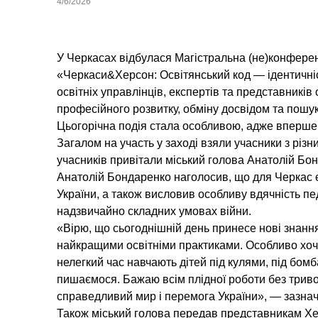
4/6/2026
У Черкасах відбулася Магістральна (не)кон
«Черкаси&Херсон: Освітянський код — ідентичніст
освітніх управлінців, експертів та представників 
професійного розвитку, обміну досвідом та пошук
Цьогорічна подія стала особливою, адже вперше 
Загалом на участь у заході взяли учасники з різни
учасників привітали міський голова Анатолій Бон
Анатолій Бондаренко наголосив, що для Черкас є 
України, а також висловив особливу вдячність 
надзвичайно складних умовах війни.
«Вірю, що сьогоднішній день принесе нові знання
найкращими освітніми практиками. Особливо хочу
нелегкий час навчають дітей під кулями, під бомб
пишаємося. Бажаю всім плідної роботи без триво
справедливий мир і перемога України», — зазна
Також міський голова передав представникам Хе