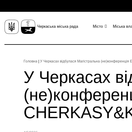
Черкаська міська рада
Місто
Міська вл
Головна
|
У Черкасах відбулася Магістральна (не)конферен
У Черкасах ві
(не)конферен
CHERKASY&K