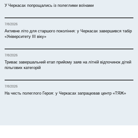
У Черкасах попрощались із полеглими воїнами
7/8/2026
Активне літо для старшого покоління: у Черкасах завершився табір
«Університету ІІІ віку»
7/8/2026
Триває завершальний етап прийому заяв на літній відпочинок дітей
пільгових категорій
7/8/2026
На честь полеглого Героя: у Черкасах запрацював центр «ТЯЖ»