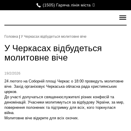
(1505) Гаряча лінія міста
Головна
|
У Черкасах відбудеться молитовне віче
У Черкасах відбудеться
молитовне віче
19/2/2026
24 лютого на Соборній площі Черкас о 18:00 проведуть молитовне
віче. Захід організовує Черкаська обласна рада християнських
церков.
До участі долучаться священнослужителі різних конфесій та
деномінацій. Учасники молитимуться за відбудову України, за мир,
повернення полонених та підтримку для всіх, кого торкнулася
війна.
Молитовне віче відкрите для всіх охочих.