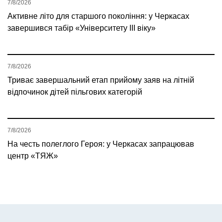
7/8/2026
Активне літо для старшого покоління: у Черкасах
завершився табір «Університету ІІІ віку»
7/8/2026
Триває завершальний етап прийому заяв на літній
відпочинок дітей пільгових категорій
7/8/2026
На честь полеглого Героя: у Черкасах запрацював
центр «ТЯЖ»