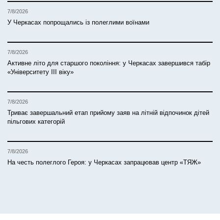
7/8/2026
У Черкасах попрощались із полеглими воїнами
7/8/2026
Активне літо для старшого покоління: у Черкасах завершився табір
«Університету ІІІ віку»
7/8/2026
Триває завершальний етап прийому заяв на літній відпочинок дітей
пільгових категорій
7/8/2026
На честь полеглого Героя: у Черкасах запрацював центр «ТЯЖ»