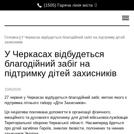
(1505) Гаряча лінія міста
Головна
|
У Черкасах відбудеться благодійний забіг на підтримку дітей
захисників
У Черкасах відбудеться
благодійний забіг на
підтримку дітей захисників
10/6/2026
27 червня у Черкасах відбудеться благодійний забіг, метою якого є
підтримка літнього табору «Діти Захисників».
Ця ініціатива покликана допомогти в організації фізичного,
емоційного та духовного відпочинку для дітей військовослужбовців
Територіальної оборони Черкаської області. Насамперед йдеться
про дітей загиблих Героїв, зниклих безвісти, полонених та чинних
захисників України.