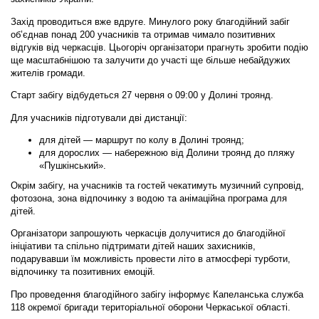
Захід проводиться вже вдруге. Минулого року благодійний забіг
об’єднав понад 200 учасників та отримав чимало позитивних
відгуків від черкасців. Цьогоріч організатори прагнуть зробити подію
ще масштабнішою та залучити до участі ще більше небайдужих
жителів громади.
Старт забігу відбудеться
27 червня о 09:00 у Долині троянд
.
Для учасників підготували дві дистанції:
для дітей
— маршрут по колу в Долині троянд;
для дорослих
— набережною від Долини троянд до пляжу
«Пушкінський».
Окрім забігу, на учасників та гостей чекатимуть музичний супровід,
фотозона, зона відпочинку з водою та анімаційна програма для
дітей.
Організатори запрошують черкасців долучитися до благодійної
ініціативи та спільно підтримати дітей наших захисників,
подарувавши їм можливість провести літо в атмосфері турботи,
відпочинку та позитивних емоцій.
Про проведення благодійного забігу інформує Капеланська служба
118 окремої бригади територіальної оборони Черкаської області.