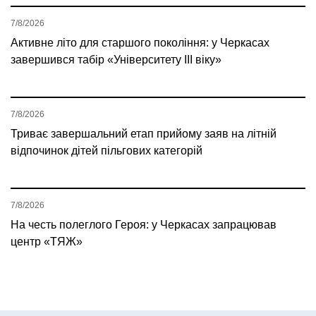
7/8/2026
Активне літо для старшого покоління: у Черкасах
завершився табір «Університету ІІІ віку»
7/8/2026
Триває завершальний етап прийому заяв на літній
відпочинок дітей пільгових категорій
7/8/2026
На честь полеглого Героя: у Черкасах запрацював
центр «ТЯЖ»