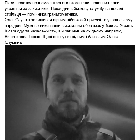
Після початку повномасштабного вторгнення поповнив лави
українських захисників. Проходив військову службу на посаді
стрільця — помічника гранатометника.
Олег Слуквін залишився вірним військовій присязі та українському
народові. Мужньо виконавши військовий обов’язок у бою за Україну,
її свободу та незалежність, він загинув на східному напрямку.
Вічна слава Герою! Щирі співчуття рідним і близьким Олега
Слуквіна.