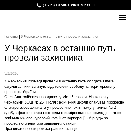
(1505) Гаряча лінія міста
Головна
|
У Черкасах в останню путь провели захисника
У Черкасах в останню путь
провели захисника
3/2/2026
У Черкаській громаді провели в останню путь солдата Олега
Слуквіна, який загинув, відстоюючи свободу та територіальну
цілісність України.
Олег Анатолійович народився у місті Черкаси. Навчався у
черкаській ЗОШ № 25. Після закінчення школи опанував професію
електрогазозварника, а у професійно-технічному училищі № 2
здобув фах слюсаря контрольно-вимірювальних приладів. Також
закінчив учбово-курсовий комбінат корпорації «Укрбуд» за
професією оператора заправних станцій.
Працював оператором заправних станцій.