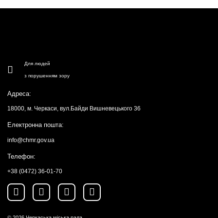
Для людей
з порушенням зору
Адреса:
18000, м. Черкаси, вул.Байди Вишневецького 36
Електронна пошта:
info@chmr.gov.ua
Телефон:
+38 (0472) 36-01-70
© 2026
Черкаська міська рада