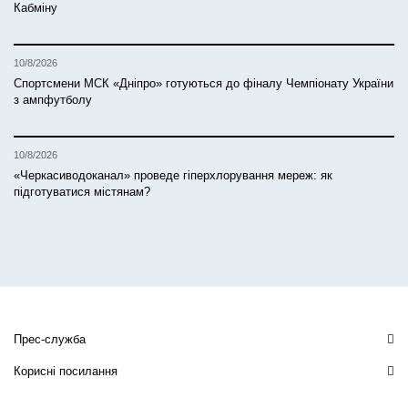
Кабміну
10/8/2026
Спортсмени МСК «Дніпро» готуються до фіналу Чемпіонату України
з ампфутболу
10/8/2026
«Черкасиводоканал» проведе гіперхлорування мереж: як
підготуватися містянам?
Прес-служба
Корисні посилання