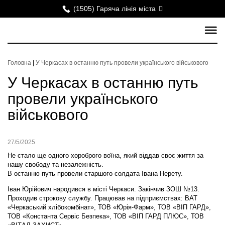
(1505) Гаряча лінія міста
Головна
|
У Черкасах в останню путь провели українського військового
У Черкасах в останню путь
провели українського
військового
27/5/2025
Не стало ще одного хороброго воїна, який віддав своє життя за
нашу свободу та незалежність.
В останню путь провели старшого солдата Івана Нерету.
Іван Юрійович народився в місті Черкаси. Закінчив ЗОШ №13.
Проходив строкову службу. Працював на підприємствах: ВАТ
«Черкаський хлібокомбінат», ТОВ «Юрія-Фарм», ТОВ «ВІП ГАРД»,
ТОВ «Константа Сервіс Безпека», ТОВ «ВІП ГАРД ПЛЮС», ТОВ