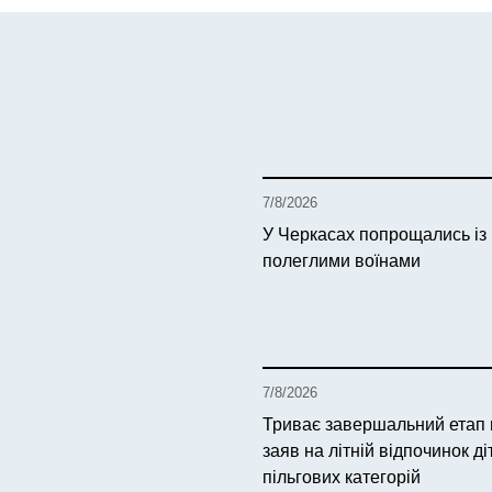
7/8/2026
У Черкасах попрощались із
полеглими воїнами
7/8/2026
Триває завершальний етап
заяв на літній відпочинок ді
пільгових категорій