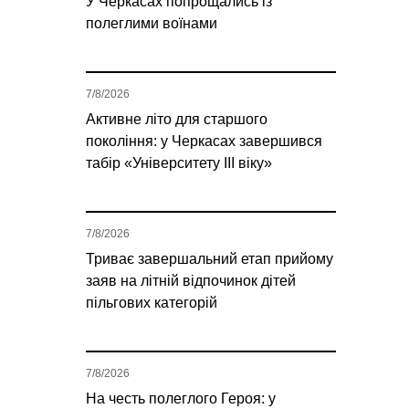
У Черкасах попрощались із
полеглими воїнами
7/8/2026
Активне літо для старшого
покоління: у Черкасах завершився
табір «Університету ІІІ віку»
7/8/2026
Триває завершальний етап прийому
заяв на літній відпочинок дітей
пільгових категорій
7/8/2026
На честь полеглого Героя: у