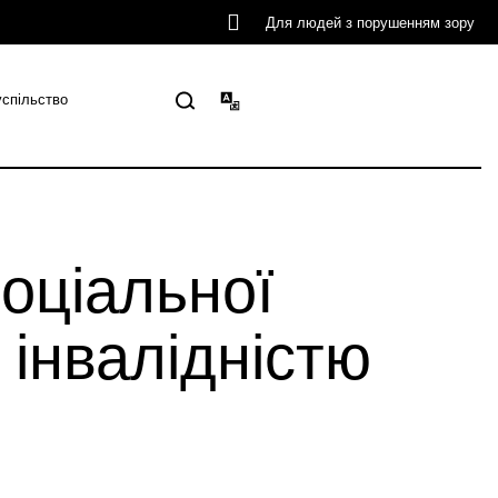
Для людей з порушенням зору
успільство
оціальної
інвалідністю