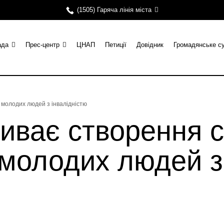
(1505) Гаряча лінія міста
ада
Прес-центр
ЦНАП
Петиції
Довідник
Громадянське с
 молодих людей з інвалідністю
иває створення с
молодих людей з 