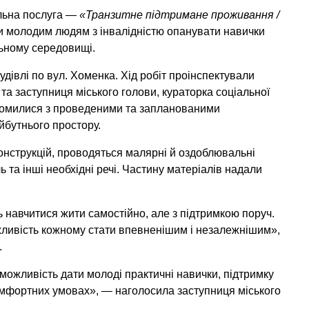
льна послуга —
«Транзитне підтримане проживання /
ти молодим людям з інвалідністю опанувати навички
льному середовищі.
удівлі по
вул. Хоменка
. Хід робіт проінспектували
та заступниця міського голови, кураторка соціальної
найомилися з проведеними та запланованими
йбутнього простору.
онструкцій, проводяться малярні й оздоблювальні
ь та інші необхідні речі. Частину матеріалів надали
ь навчитися жити самостійно, але з підтримкою поруч.
жливість кожному стати впевненішим і незалежнішим»,
.
можливість дати молоді практичні навички, підтримку
комфортних умовах»,
— наголосила заступниця міського