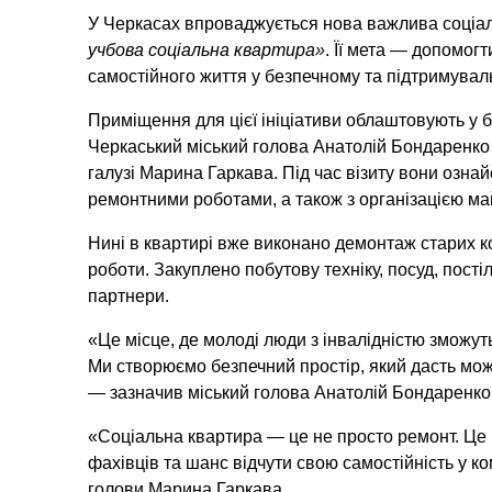
У Черкасах впроваджується нова важлива соціа
учбова соціальна квартира»
. Її мета — допомог
самостійного життя у безпечному та підтримува
Приміщення для цієї ініціативи облаштовують у б
Черкаський міський голова
Анатолій Бондаренко
галузі
Марина Гаркава
. Під час візиту вони оз
ремонтними роботами, а також з організацією ма
Нині в квартирі вже виконано демонтаж старих к
роботи. Закуплено побутову техніку, посуд, постіл
партнери.
«Це місце, де молоді люди з інвалідністю зможут
Ми створюємо безпечний простір, який дасть мо
— зазначив міський голова
Анатолій Бондаренко
«Соціальна квартира — це не просто ремонт. Це 
фахівців та шанс відчути свою самостійність у 
голови
Марина Гаркава
.