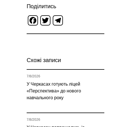
Поділитись
Facebook
Twitter
Telegram
Схожі записи
7/8/2026
У Черкасах готують ліцей
«Перспектива» до нового
навчального року
7/8/2026