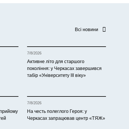
Всі новини
7/8/2026
Активне літо для старшого
покоління: у Черкасах завершився
табір «Університету ІІІ віку»
7/8/2026
 прийому
На честь полеглого Героя: у
тей
Черкасах запрацював центр «ТЯЖ»