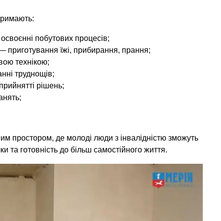
тримають:
 освоєнні побутових процесів;
 приготування їжі, прибирання, прання;
вою технікою;
анні труднощів;
 прийнятті рішень;
анять;
им простором, де молоді люди з інвалідністю зможуть
ки та готовність до більш самостійного життя.