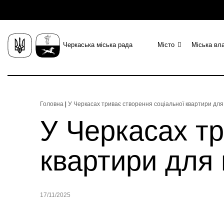
Черкаська міська рада
Місто
Міська вл
Головна
|
У Черкасах триває створення соціальної квартири для
У Черкасах тр
квартири для 
17/11/2025