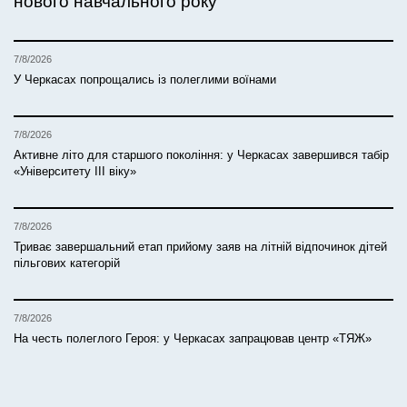
нового навчального року
7/8/2026
У Черкасах попрощались із полеглими воїнами
7/8/2026
Активне літо для старшого покоління: у Черкасах завершився табір
«Університету ІІІ віку»
7/8/2026
Триває завершальний етап прийому заяв на літній відпочинок дітей
пільгових категорій
7/8/2026
На честь полеглого Героя: у Черкасах запрацював центр «ТЯЖ»