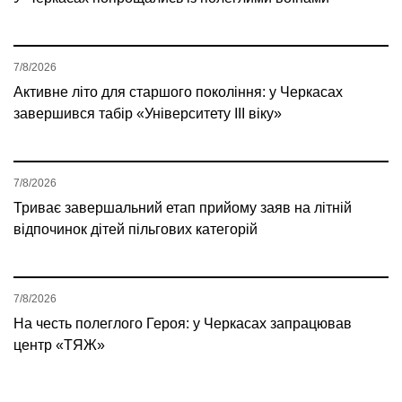
7/8/2026
Активне літо для старшого покоління: у Черкасах
завершився табір «Університету ІІІ віку»
7/8/2026
Триває завершальний етап прийому заяв на літній
відпочинок дітей пільгових категорій
7/8/2026
На честь полеглого Героя: у Черкасах запрацював
центр «ТЯЖ»