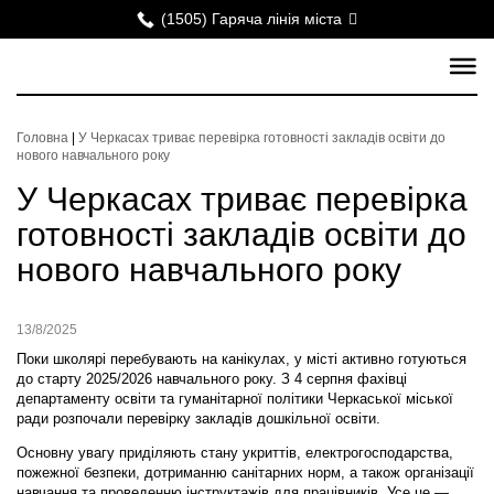
(1505) Гаряча лінія міста
Головна
|
У Черкасах триває перевірка готовності закладів освіти до
нового навчального року
У Черкасах триває перевірка
готовності закладів освіти до
нового навчального року
13/8/2025
Поки школярі перебувають на канікулах, у місті активно готуються
до старту 2025/2026 навчального року. З 4 серпня фахівці
департаменту освіти та гуманітарної політики Черкаської міської
ради розпочали перевірку закладів дошкільної освіти.
Основну увагу приділяють стану укриттів, електрогосподарства,
пожежної безпеки, дотриманню санітарних норм, а також організації
навчання та проведенню інструктажів для працівників. Усе це —